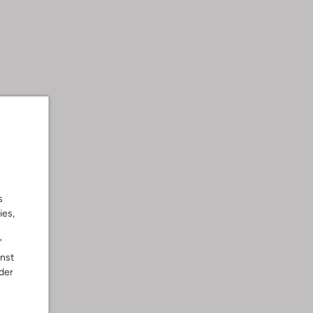
s
ies,
"
nnst
der