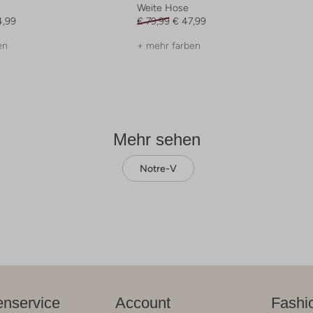
Weite Hose
4,99
€ 79,99
€ 47,99
en
+ mehr farben
Mehr sehen
Notre-V
nservice
Account
Fashi