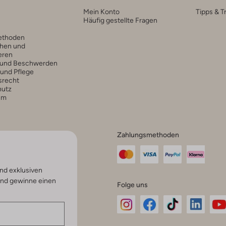
Mein Konto
Tipps & T
Häufig gestellte Fragen
ethoden
hen und
eren
 und Beschwerden
 und Pflege
srecht
hutz
um
Zahlungsmethoden
nd exklusiven
und gewinne einen
Folge uns
Omoda
Omoda
Omoda
Omoda
Om