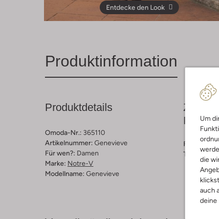
Entdecke den Look
Produktinformation
Produktdetails
Zusamm
Passfo
Um dir
Funkti
Omoda-Nr.:
365110
ordnun
Artikelnummer:
Genevieve
Farbe :
Bra
werde
Für wen?:
Damen
Trends:
Ret
die wi
Marke:
Notre-V
Angeb
Modellname:
Genevieve
klicks
auch a
deine