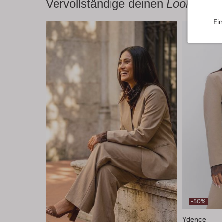
Vervollständige deinen
Look
Ei
-50%
Ydence