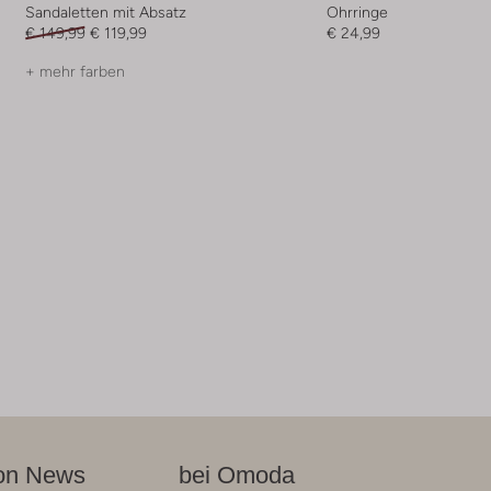
Sandaletten mit Absatz
Ohrringe
€ 149,99
€ 119,99
€ 24,99
+ mehr farben
on News
bei Omoda