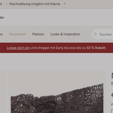
ht
Nachzahlung möglich mit Klarna
der
es
Neuheiten
Marken
Looks & Inspiration
Logge dich ein
und shoppe mit Early Access bis zu
50 % Rabatt.
F