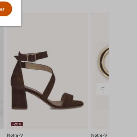
er
-20%
Notre-V
Notre-V