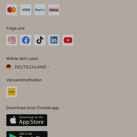
Folge uns
Omoda
Omoda
Omoda
Omoda
Omoda
Wähle dein Land
Instagram
Facebook
TikTok
LinkedIn
YouTube
DEUTSCHLAND
Wähle
Versandmethoden
dein
Schließ
Land
Nederland
België
(Nederlands)
Download onze Omoda app
Belgique
(Français)
Deutschland