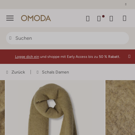
30 Tage Rückgaberecht
Menü
Logge dich ein
und shoppe mit Early Access bis zu
50 % Rabatt.
Zurück
Schals Damen