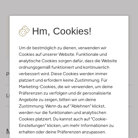
Kostenloser Versand
ab € 75 für Club-Omoda
Hm, Cookies!
Mitglieder in Deutschland
Kauf auf Rechnung
30 Tagen
Rückgaberecht
Um dir bestmöglich zu dienen, verwenden wir
Cookies auf unserer Website. Funktionale und
analytische Cookies sorgen dafür, dass die Website
ordnungsgemäß funktioniert und kontinuierlich
verbessert wird. Diese Cookies werden immer
Produktinformation
platziert und erfordern keine Zustimmung. Für
Marketing-Cookies, die wir verwenden, um deine
Präferenzen zu verfolgen und dir personalisierte
Lieferung & Rückgabe
Angebote zu zeigen, bitten wir um deine
Zustimmung. Wenn du auf "Ablehnen" klickst,
werden nur die funktionalen und analytischen
Cookies platziert. Du kannst auch auf "Cookie-
Einstellungen" klicken, um mehr Informationen zu
Mehr sehen
erhalten oder deine Präferenzen anzupassen.