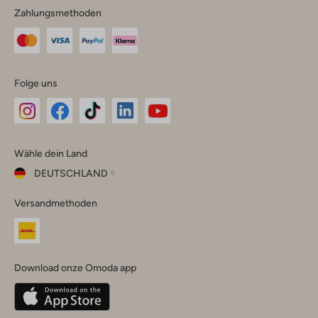
Zahlungsmethoden
Folge uns
Omoda
Omoda
Omoda
Omoda
Omoda
Wähle dein Land
Instagram
Facebook
TikTok
LinkedIn
YouTube
DEUTSCHLAND
Wähle
Versandmethoden
dein
Schließ
Land
Nederland
België
(Nederlands)
Download onze Omoda app
Belgique
(Français)
Deutschland