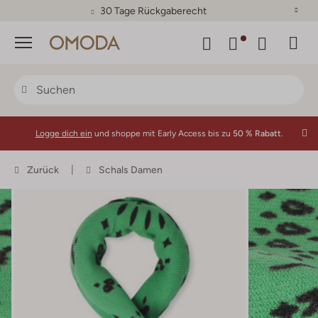
30 Tage Rückgaberecht
Menü
Logge dich ein
und shoppe mit Early Access bis zu
50 % Rabatt.
Zurück
Schals Damen