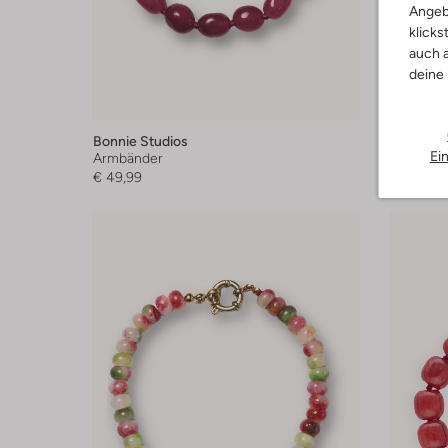
Angeb
klicks
auch a
deine
Bonnie Studios
Bonnie S
Ei
Armbänder
Armbänd
€ 49,99
€ 49,99