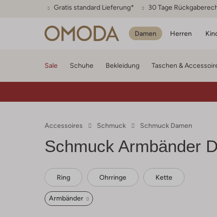
Gratis standard Lieferung*
30 Tage Rückgaberec
Damen
Herren
Kin
Sale
Schuhe
Bekleidung
Taschen & Accessoir
Accessoires
Schmuck
Schmuck Damen
Schmuck Armbänder 
Ring
Ohrringe
Kette
Armbänder