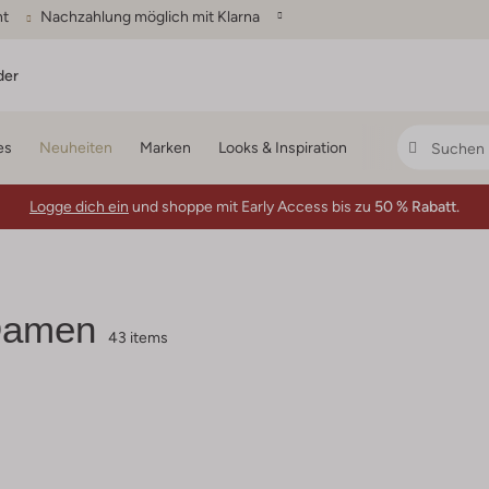
ht
Nachzahlung möglich mit Klarna
der
es
Neuheiten
Marken
Looks & Inspiration
Logge dich ein
und shoppe mit Early Access bis zu
50 % Rabatt.
Damen
43 items