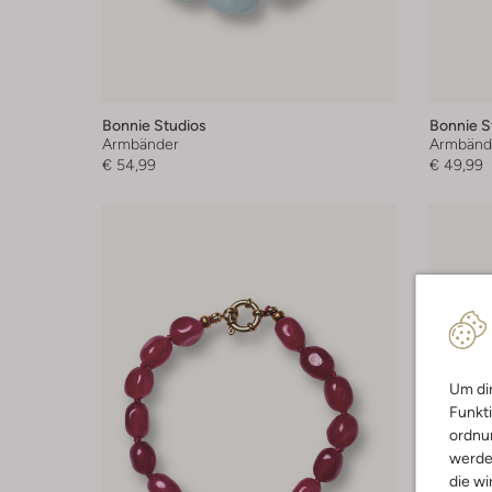
Bonnie Studios
Bonnie S
Armbänder
Armbänd
€ 54,99
€ 49,99
Um dir
Funkti
ordnun
werde
die wi