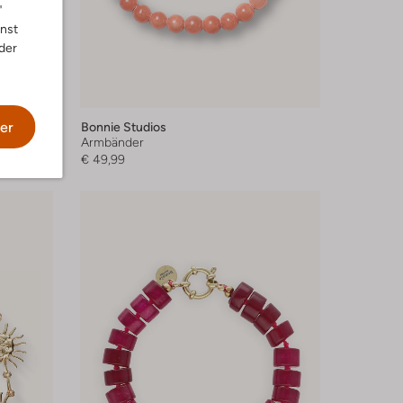
"
nnst
der
er
Bonnie Studios
Armbänder
€ 49,99