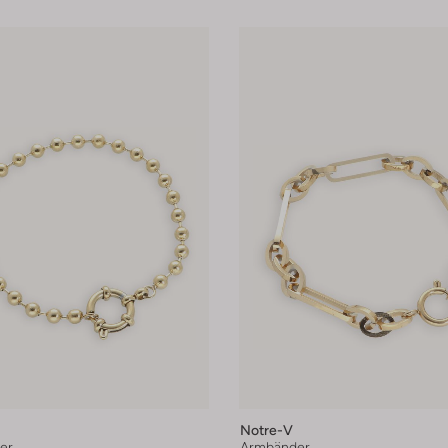
Notre-V
er
Armbänder