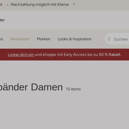
ht
Nachzahlung möglich mit Klarna
der
es
Neuheiten
Marken
Looks & Inspiration
Logge dich ein
und shoppe mit Early Access bis zu
50 % Rabatt.
bänder Damen
15 items