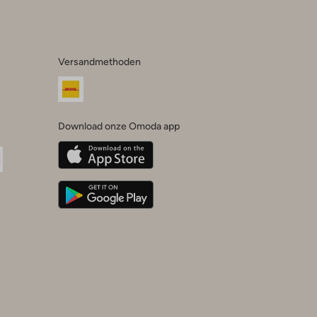
Versandmethoden
Download onze Omoda app
oda
n
uTube