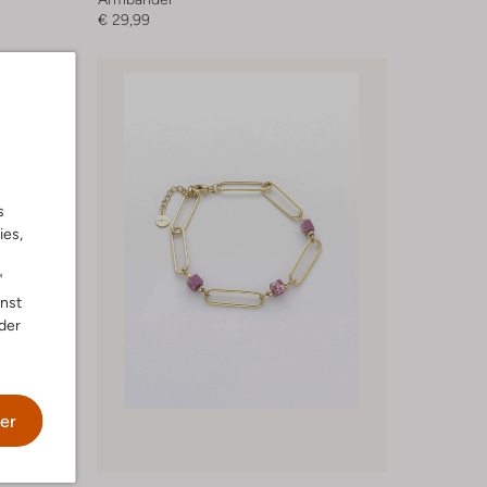
€ 29,99
s
ies,
"
nnst
der
er