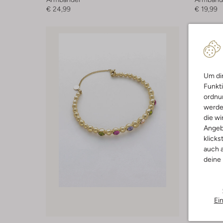
€ 24,99
€ 19,99
Um dir
Funkti
ordnun
werde
die wi
Angeb
klicks
auch a
deine
Ei