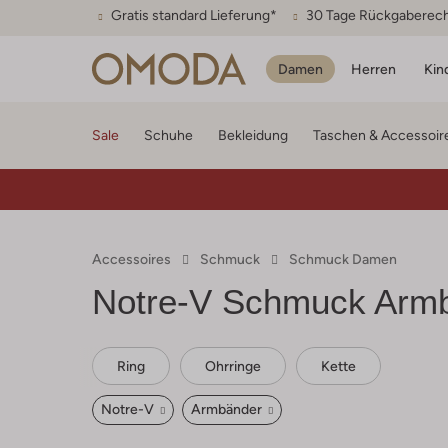
Gratis standard Lieferung*
30 Tage Rückgaberec
Damen
Herren
Kin
Sale
Schuhe
Bekleidung
Taschen & Accessoir
Accessoires
Schmuck
Schmuck Damen
Notre-V
Schmuck Arm
Ring
Ohrringe
Kette
Notre-V
Armbänder