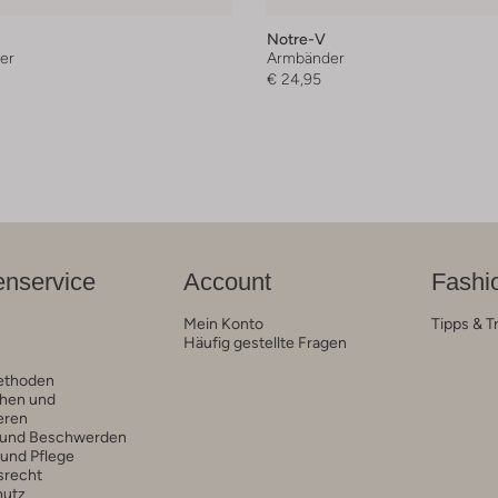
Notre-V
er
Armbänder
€ 24,95
nservice
Account
Fashi
Mein Konto
Tipps & T
Häufig gestellte Fragen
ethoden
hen und
eren
 und Beschwerden
 und Pflege
srecht
hutz