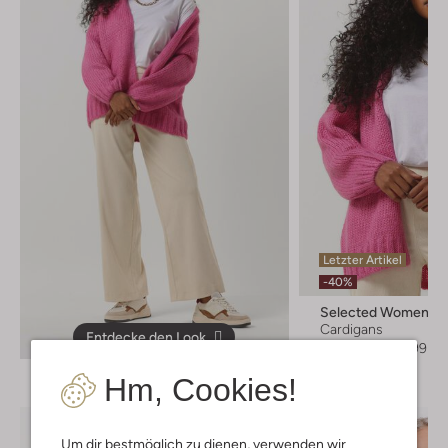
Letzter Artikel
-40%
Selected Women
Cardigans
Entdecke den Look
€ 139,95
€ 83,99
Hm, Cookies!
Um dir bestmöglich zu dienen, verwenden wir