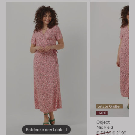
Letzte Größen
-60%
Object
Midikleid
Entdecke den Look
€ 54,95
€ 21,99