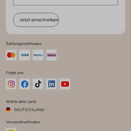
Jetzt einschreiben
Zahlungsmethoden
Folge uns
Omoda
Omoda
Omoda
Omoda
Omoda
Wähle dein Land
Instagram
Facebook
TikTok
LinkedIn
YouTube
DEUTSCHLAND
Wähle
Versandmethoden
dein
Schließ
Land