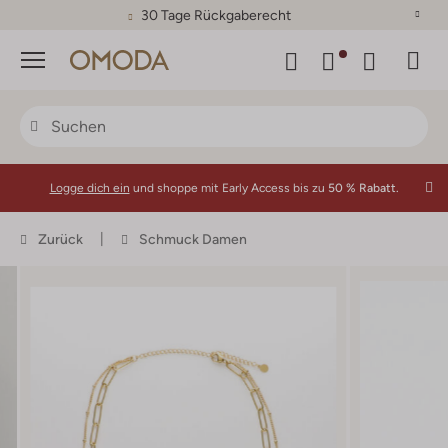
30 Tage Rückgaberecht
Menü
Logge dich ein
und shoppe mit Early Access bis zu
50 % Rabatt.
Zurück
Schmuck Damen