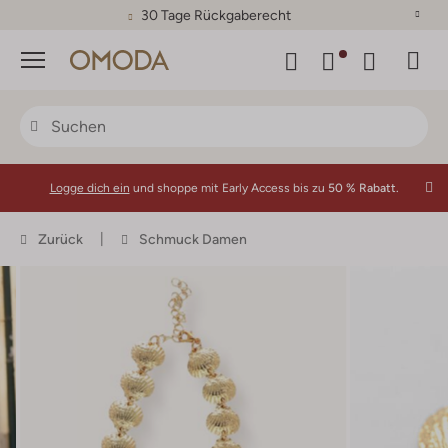
30 Tage Rückgaberecht
Menü
Logge dich ein
und shoppe mit Early Access bis zu
50 % Rabatt.
Zurück
Schmuck Damen