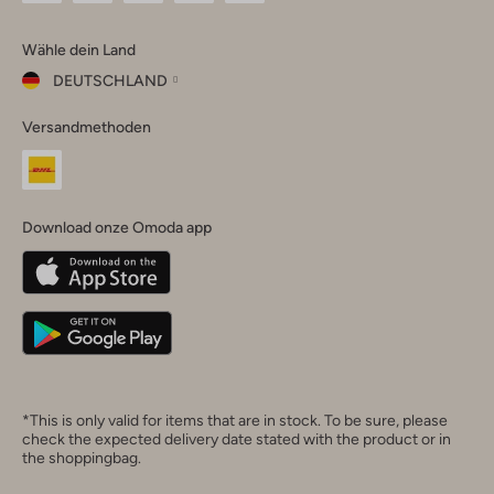
Omoda
Omoda
Omoda
Omoda
Omoda
Wähle dein Land
Instagram
Facebook
TikTok
LinkedIn
YouTube
DEUTSCHLAND
Wähle
Versandmethoden
dein
Schließ
Land
Nederland
België
(Nederlands)
Download onze Omoda app
Belgique
(Français)
Deutschland
*This is only valid for items that are in stock. To be sure, please
check the expected delivery date stated with the product or in
the shoppingbag.