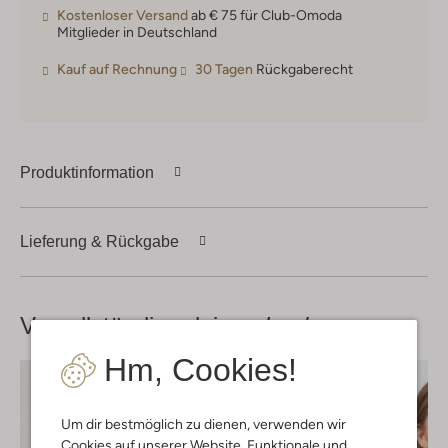
Kostenloser Versand
ab € 75 für Club-Omoda
Mitglieder in Deutschland
Kauf auf Rechnung
30 Tagen
Rückgaberecht
Produktinformation
Lieferung & Rückgabe
Vervollständige deinen
Look
Hm, Cookies!
Um dir bestmöglich zu dienen, verwenden wir
Cookies auf unserer Website. Funktionale und