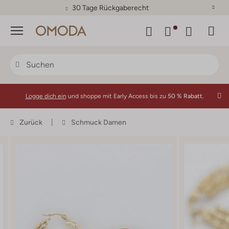
30 Tage Rückgaberecht
Menü
Logge dich ein
und shoppe mit Early Access bis zu
50 % Rabatt.
Zurück
Schmuck Damen