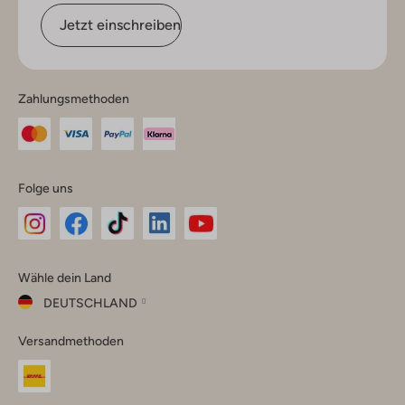
Jetzt einschreiben
Zahlungsmethoden
Folge uns
Omoda
Omoda
Omoda
Omoda
Omoda
Wähle dein Land
Instagram
Facebook
TikTok
LinkedIn
YouTube
DEUTSCHLAND
Wähle
Versandmethoden
dein
Schließ
Land
Nederland