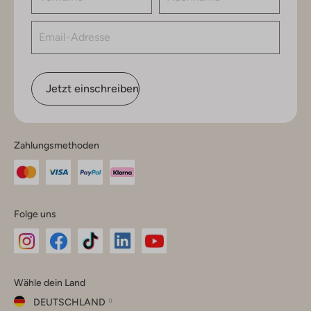
Jetzt einschreiben
Zahlungsmethoden
Folge uns
Omoda
Omoda
Omoda
Omoda
Omoda
Wähle dein Land
Instagram
Facebook
TikTok
LinkedIn
YouTube
DEUTSCHLAND