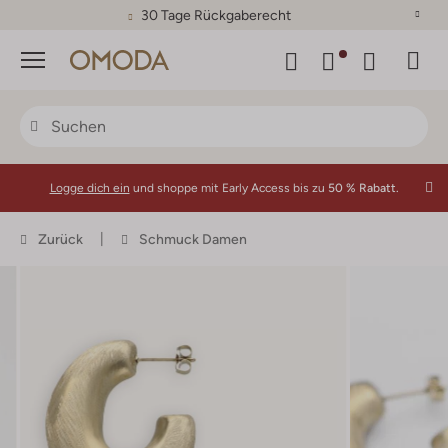
30 Tage Rückgaberecht
Menü
Logge dich ein
und shoppe mit Early Access bis zu
50 % Rabatt.
Zurück
Schmuck Damen