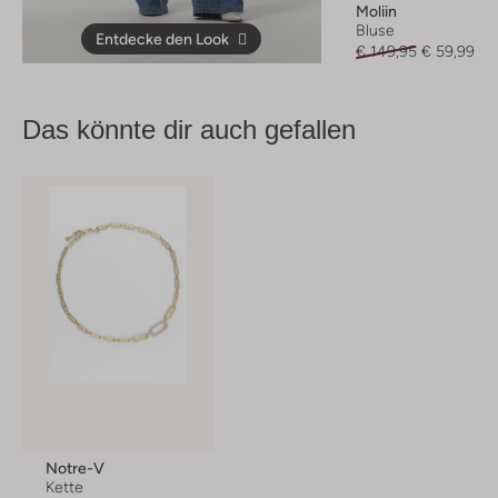
Moliin
Bluse
Entdecke den Look
€ 149,95
€ 59,99
Das könnte dir auch gefallen
Notre-V
Kette