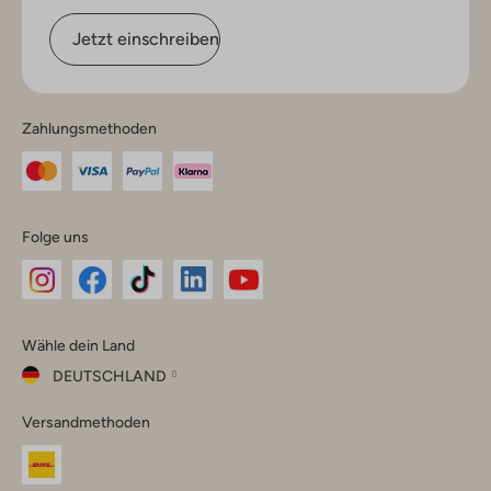
Jetzt einschreiben
Zahlungsmethoden
Folge uns
Omoda
Omoda
Omoda
Omoda
Omoda
Wähle dein Land
Instagram
Facebook
TikTok
LinkedIn
YouTube
DEUTSCHLAND
Wähle
Versandmethoden
dein
Schließ
Land
Nederland