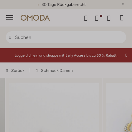
30 Tage Rückgaberecht
Menü
Logge dich ein
und shoppe mit Early Access bis zu
50 % Rabatt.
Zurück
Schmuck Damen