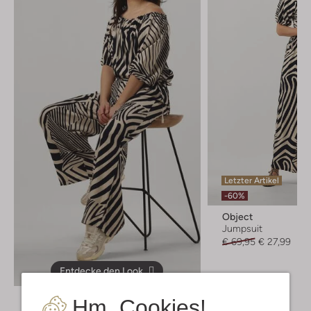
Letzter Artikel
-60%
Object
Jumpsuit
€ 69,95
€ 27,99
Entdecke den Look
Hm, Cookies!