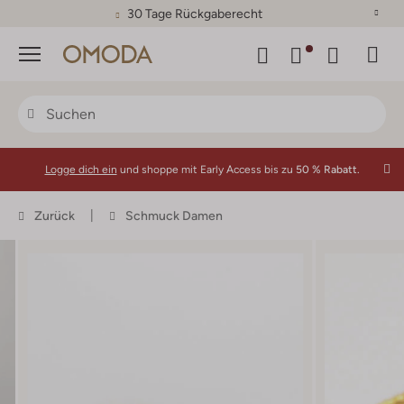
30 Tage Rückgaberecht
Menü
Logge dich ein
und shoppe mit Early Access bis zu
50 % Rabatt.
Zurück
Schmuck Damen