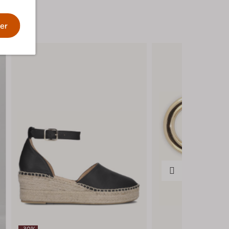
er
-30%