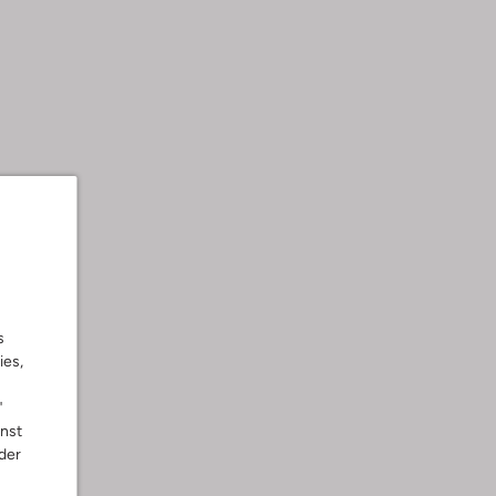
s
ies,
"
nnst
der