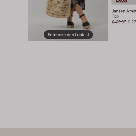
-60%
Jansen Ams
Top
€ 69,95
€ 27
Entdecke den Look