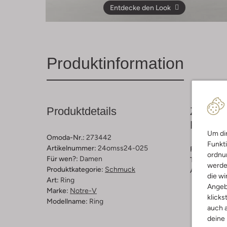
Entdecke den Look
Produktinformation
Produktdetails
Zusamm
Passfo
Um dir
Omoda-Nr.:
273442
Funkti
Artikelnummer:
24omss24-025
Farbe :
Gold
ordnun
Für wen?:
Damen
Trends:
Wed
werde
Produktkategorie:
Schmuck
Außenmater
die wi
Art:
Ring
Angeb
Marke:
Notre-V
klicks
Modellname:
Ring
auch a
deine