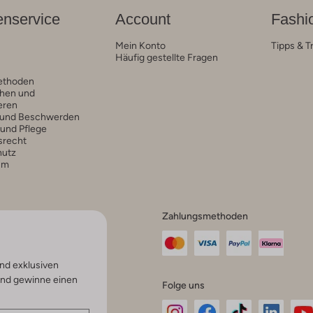
nservice
Account
Fashi
Mein Konto
Tipps & T
Häufig gestellte Fragen
ethoden
hen und
eren
 und Beschwerden
 und Pflege
srecht
hutz
um
Zahlungsmethoden
nd exklusiven
und gewinne einen
Folge uns