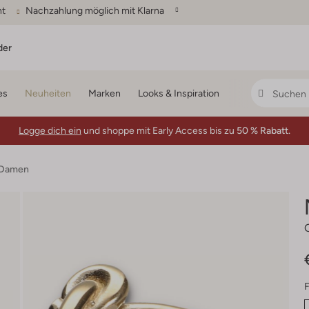
ht
Nachzahlung möglich mit Klarna
der
es
Neuheiten
Marken
Looks & Inspiration
Logge dich ein
und shoppe mit Early Access bis zu
50 % Rabatt.
 Damen
F