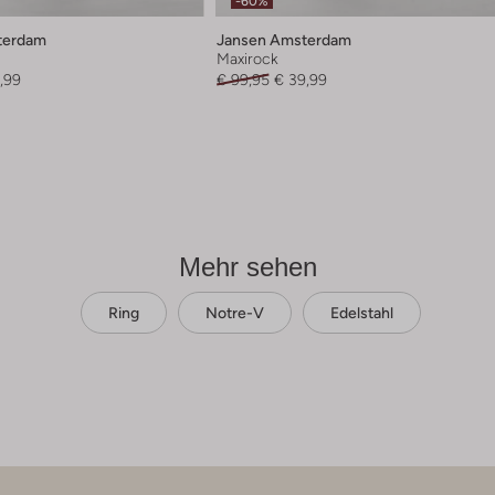
-60%
terdam
Jansen Amsterdam
Maxirock
,99
€ 99,95
€ 39,99
Mehr sehen
Ring
Notre-V
Edelstahl