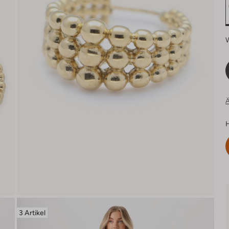
Ä
H
3 Artikel