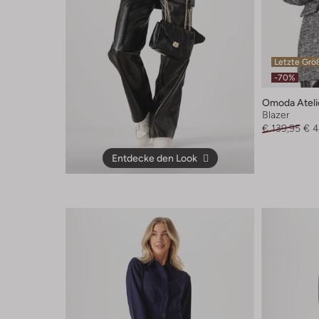
Letzte Grö
-70%
Omoda Ateli
Blazer
€ 139,95
€ 4
Entdecke den Look