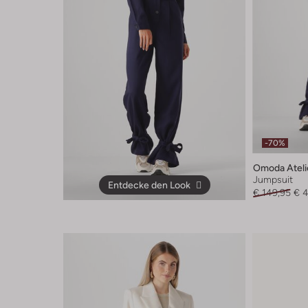
-70%
Omoda Ateli
Jumpsuit
Entdecke den Look
€ 149,95
€ 