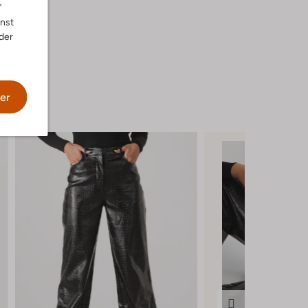
"
nnst
der
er