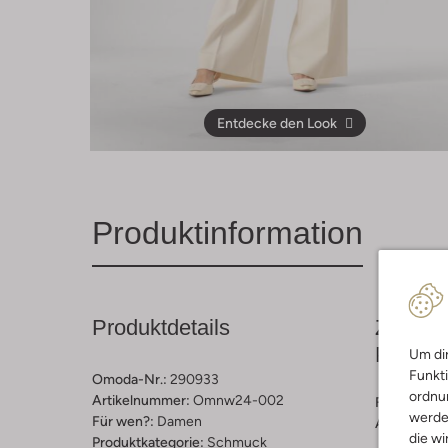
Entdecke den Look
Produktinformation
Produktdetails
Zusamm
Passfo
Um dir
Funkti
Omoda-Nr.:
290933
ordnun
Artikelnummer:
Omnw24-002
Farbe :
Gold
werde
Für wen?:
Damen
Außenmater
die wi
Produktkategorie:
Schmuck