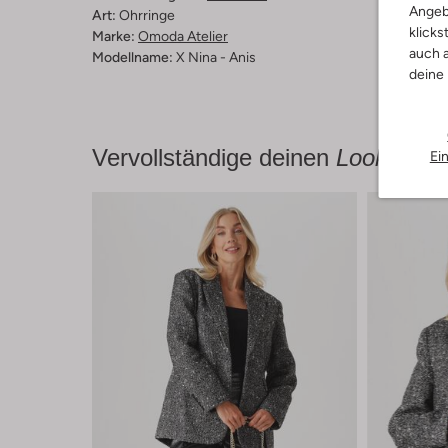
Angeb
Art:
Ohrringe
klicks
Marke:
Omoda Atelier
auch a
Modellname:
X Nina - Anis
deine
Vervollständige deinen
Look
Ei