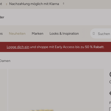
ht
Nachzahlung möglich mit Klarna
der
es
Neuheiten
Marken
Looks & Inspiration
Logge dich ein
und shoppe mit Early Access bis zu
50 % Rabatt.
 Damen
F