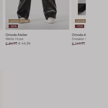
Letzter Artikel
Letzter Artikel
-50%
-70%
Omoda Atelier
Omoda Atelier
Weite Hose
Sneaker Low
€ 89,95
€ 44,99
€ 149,95
€ 44,99