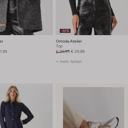
ßen
-50%
er
Omoda Atelier
Top
1,99
€ 59,95
€ 29,99
+ mehr farben