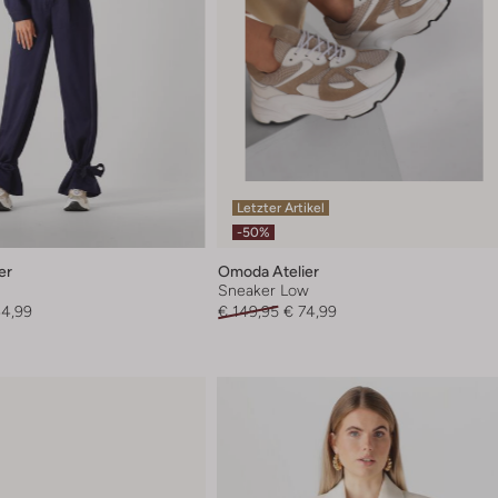
Letzter Artikel
-50%
er
Omoda Atelier
Sneaker Low
44,99
€ 149,95
€ 74,99