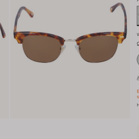
F
Ä
E
s
H