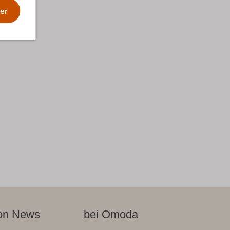
er
on News
bei Omoda