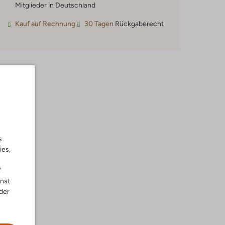
Mitglieder in Deutschland
Kauf auf Rechnung
30 Tagen
Rückgaberecht
s
ies,
"
nnst
der