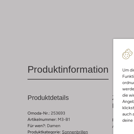
Produktinformation
Um dir
Funkti
ordnun
werde
die wi
Produktdetails
Zusamm
Angeb
Passfo
klicks
Omoda-Nr.:
253693
auch a
Artikelnummer:
M3-B1
Farbe :
Bra
deine
Für wen?:
Damen
Außenmater
Produktkategorie:
Sonnenbrillen