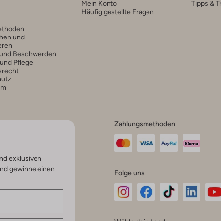
Mein Konto
Tipps & T
Häufig gestellte Fragen
ethoden
hen und
eren
 und Beschwerden
 und Pflege
srecht
hutz
um
Zahlungsmethoden
nd exklusiven
und gewinne einen
Folge uns
Omoda
Omoda
Omoda
Omoda
Om