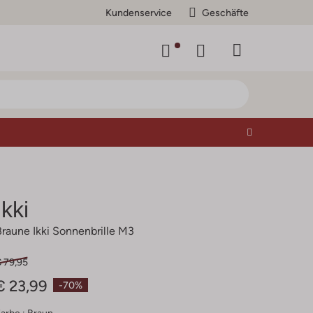
Kundenservice
Geschäfte
Ikki
Braune Ikki Sonnenbrille M3
€ 79,95
€ 23,99
-70%