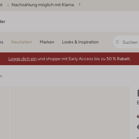
ht
Nachzahlung möglich mit Klarna
der
es
Neuheiten
Marken
Looks & Inspiration
Logge dich ein
und shoppe mit Early Access bis zu
50 % Rabatt.
n