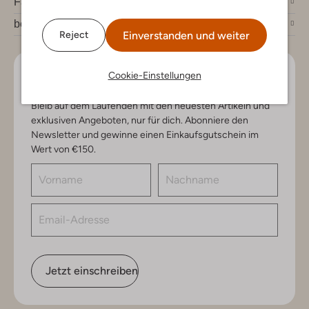
Fashion News
bei Omoda
Einverstanden und weiter
Reject
Cookie-Einstellungen
Lass uns in Kontakt bleiben
Bleib auf dem Laufenden mit den neuesten Artikeln und
exklusiven Angeboten, nur für dich. Abonniere den
Newsletter und gewinne einen Einkaufsgutschein im
Wert von €150.
Jetzt einschreiben