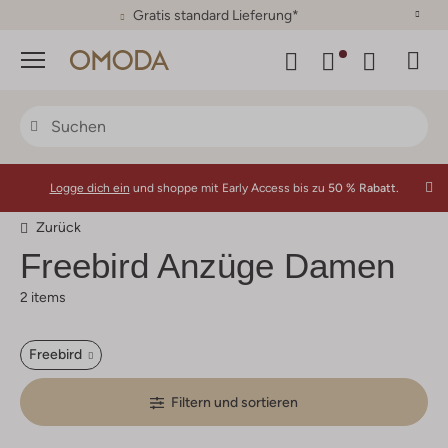
30 Tage Rückgaberecht
Menü
Logge dich ein
und shoppe mit Early Access bis zu
50 % Rabatt.
Zurück
Freebird
Anzüge Damen
2 items
Freebird
Filtern und sortieren