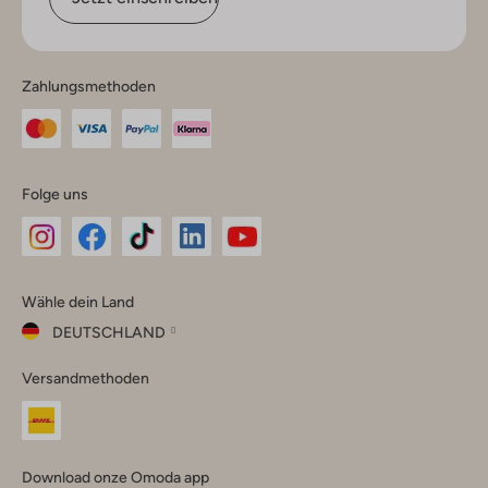
Zahlungsmethoden
Folge uns
Omoda
Omoda
Omoda
Omoda
Omoda
Wähle dein Land
Instagram
Facebook
TikTok
LinkedIn
YouTube
DEUTSCHLAND
Wähle
Versandmethoden
dein
Schließ
Land
Nederland
België
(Nederlands)
Download onze Omoda app