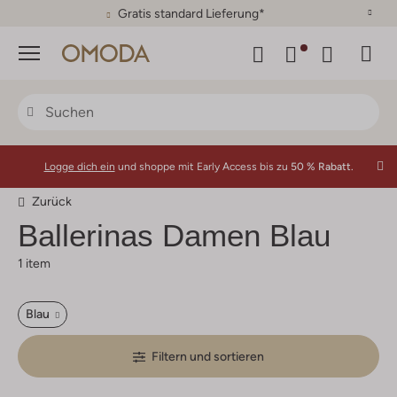
Gratis standard Lieferung*
Menü
Logge dich ein
und shoppe mit Early Access bis zu
50 % Rabatt.
Zurück
Ballerinas Damen Blau
1 item
Blau
Filtern und sortieren