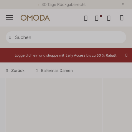
30 Tage Rückgaberecht
Menü
Logge dich ein
und shoppe mit Early Access bis zu
50 % Rabatt.
Zurück
Ballerinas Damen