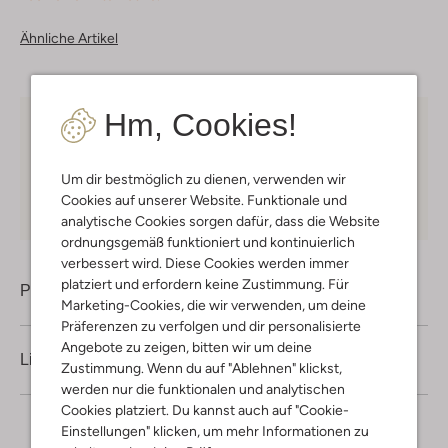
Ähnliche Artikel
Hm, Cookies!
Kostenloser Versand
ab € 75 für Club-Omoda
Mitglieder in Deutschland
Um dir bestmöglich zu dienen, verwenden wir
Kauf auf Rechnung
30 Tagen
Rückgaberecht
Cookies auf unserer Website. Funktionale und
analytische Cookies sorgen dafür, dass die Website
ordnungsgemäß funktioniert und kontinuierlich
verbessert wird. Diese Cookies werden immer
platziert und erfordern keine Zustimmung. Für
Produktinformation
Marketing-Cookies, die wir verwenden, um deine
Präferenzen zu verfolgen und dir personalisierte
Angebote zu zeigen, bitten wir um deine
Lieferung & Rückgabe
Zustimmung. Wenn du auf "Ablehnen" klickst,
werden nur die funktionalen und analytischen
Cookies platziert. Du kannst auch auf "Cookie-
Einstellungen" klicken, um mehr Informationen zu