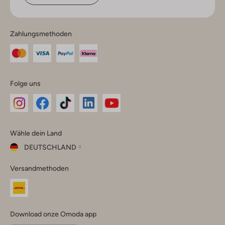
Zahlungsmethoden
Folge uns
Omoda
Omoda
Omoda
Omoda
Omoda
Wähle dein Land
Instagram
Facebook
TikTok
LinkedIn
YouTube
DEUTSCHLAND
Wähle
Versandmethoden
dein
Schließ
Land
Nederland
België
(Nederlands)
Download onze Omoda app
Belgique
(Français)