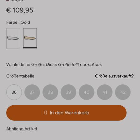
€ 109,95
Farbe :
Gold
Wähle deine Größe:
Diese Größe fällt normal aus
Größentabelle
Größe ausverkauft?
36
37
38
39
40
41
42
In den Warenkorb
Ähnliche Artikel