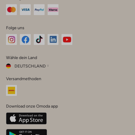
Folge uns
Omoda
Omoda
Omoda
Omoda
Omoda
Wähle dein Land
Instagram
Facebook
TikTok
LinkedIn
YouTube
DEUTSCHLAND
Wähle
Versandmethoden
dein
Schließ
Land
Nederland
België
(Nederlands)
Download onze Omoda app
Belgique
(Français)
Deutschland