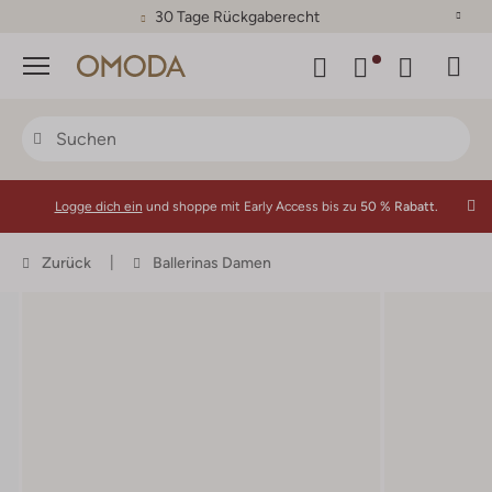
30 Tage Rückgaberecht
Menü
Logge dich ein
und shoppe mit Early Access bis zu
50 % Rabatt.
Zurück
Ballerinas Damen