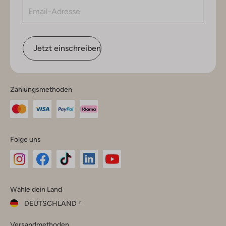
Jetzt einschreiben
Zahlungsmethoden
Folge uns
Omoda
Omoda
Omoda
Omoda
Omoda
Wähle dein Land
Instagram
Facebook
TikTok
LinkedIn
YouTube
DEUTSCHLAND
Wähle
Versandmethoden
dein