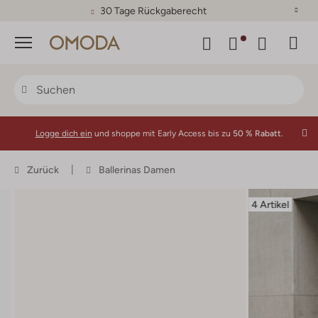
30 Tage Rückgaberecht
Menü
Logge dich ein
und shoppe mit Early Access bis zu
50 % Rabatt.
Zurück
Ballerinas Damen
4 Artikel