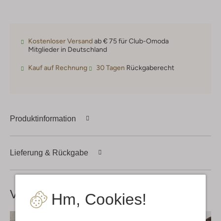
Kostenloser Versand
ab € 75 für Club-Omoda
Mitglieder in Deutschland
Kauf auf Rechnung
30 Tagen
Rückgaberecht
Produktinformation
Lieferung & Rückgabe
Vervollständige deinen
Look
Hm, Cookies!