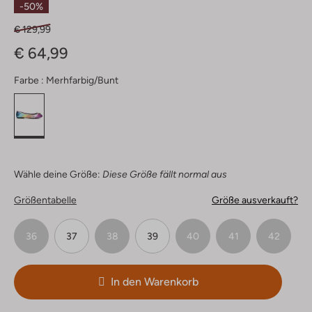
-50%
€ 129,99
€ 64,99
Farbe :
Merhfarbig/bunt
Wähle deine Größe:
Diese Größe fällt normal aus
Größentabelle
Größe ausverkauft?
36
37
38
39
40
41
42
In den Warenkorb