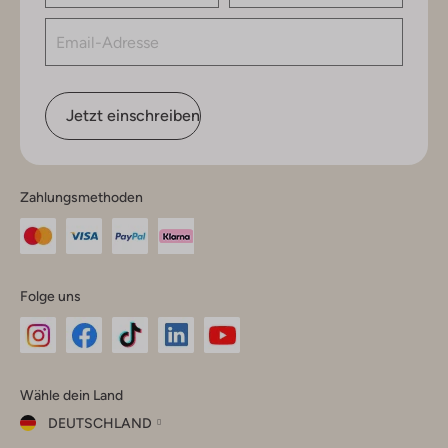
Jetzt einschreiben
Zahlungsmethoden
Folge uns
Omoda
Omoda
Omoda
Omoda
Omoda
Wähle dein Land
Instagram
Facebook
TikTok
LinkedIn
YouTube
DEUTSCHLAND
Wähle