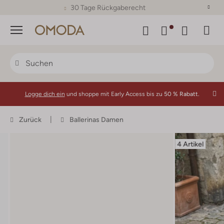
30 Tage Rückgaberecht
Menü
Logge dich ein
und shoppe mit Early Access bis zu
50 % Rabatt.
Zurück
Ballerinas Damen
4 Artikel