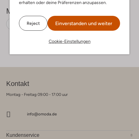
erhalten oder deine Präferenzen anzupassen.
Mehr sehen
Einverstanden und weiter
Reject
Ballerinas
Unisa
Leder
Cookie-Einstellungen
Kontakt
Montag - Freitag 09:00 - 17:00 uur
info@omoda.de
Kundenservice