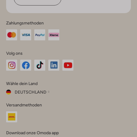
Zahlungsmethoden
Volg ons
Omoda
Omoda
Omoda
Omoda
Omoda
Wähle dein Land
Instagram
Facebook
TikTok
LinkedIn
YouTube
DEUTSCHLAND
Wähle
Versandmethoden
dein
Schließ
Land
Nederland
België
(Nederlands)
Download onze Omoda app