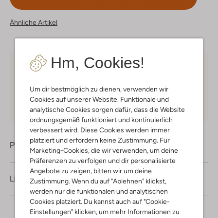
Ähnliche Artikel
Hm, Cookies!
Kostenloser Versand
ab € 75 für Club-Omoda
Mitglieder in Deutschland
Um dir bestmöglich zu dienen, verwenden wir
Kauf auf Rechnung
30 Tagen
Rückgaberecht
Cookies auf unserer Website. Funktionale und
analytische Cookies sorgen dafür, dass die Website
ordnungsgemäß funktioniert und kontinuierlich
verbessert wird. Diese Cookies werden immer
platziert und erfordern keine Zustimmung. Für
Produktinformation
Marketing-Cookies, die wir verwenden, um deine
Präferenzen zu verfolgen und dir personalisierte
Angebote zu zeigen, bitten wir um deine
Lieferung & Rückgabe
Zustimmung. Wenn du auf "Ablehnen" klickst,
werden nur die funktionalen und analytischen
Cookies platziert. Du kannst auch auf "Cookie-
Einstellungen" klicken, um mehr Informationen zu