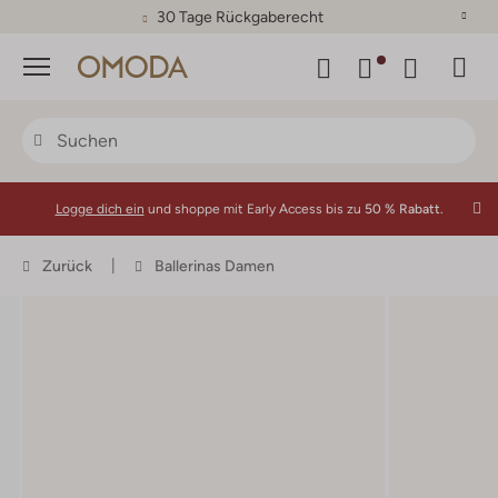
30 Tage Rückgaberecht
Menü
Logge dich ein
und shoppe mit Early Access bis zu
50 % Rabatt.
Zurück
Ballerinas Damen