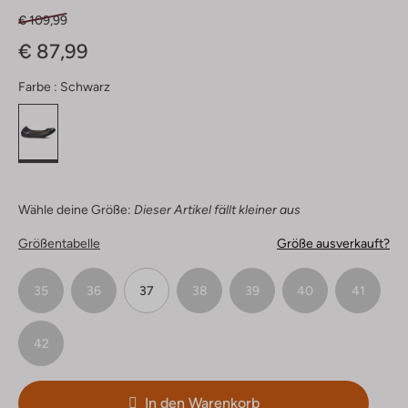
€ 109,99
€ 87,99
Farbe :
Schwarz
Wähle deine Größe:
Dieser Artikel fällt kleiner aus
Größentabelle
Größe ausverkauft?
35
36
37
38
39
40
41
42
In den Warenkorb