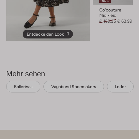
-60%
Co'couture
Midikleid
€ 159,95
€ 63,99
Entdecke den Look
Mehr sehen
Ballerinas
Vagabond Shoemakers
Leder