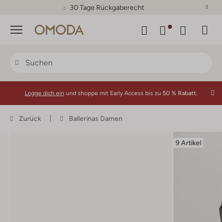
30 Tage Rückgaberecht
Menü
Logge dich ein
und shoppe mit Early Access bis zu
50 % Rabatt.
Zurück
Ballerinas Damen
9 Artikel