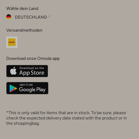
Omoda
Omoda
Omoda
Omoda
Omoda
Wähle dein Land
Instagram
Facebook
TikTok
LinkedIn
YouTube
DEUTSCHLAND
Wähle
Versandmethoden
dein
Schließ
Land
Nederland
België
(Nederlands)
Download onze Omoda app
Belgique
(Français)
Deutschland
*This is only valid for items that are in stock. To be sure, please
check the expected delivery date stated with the product or in
the shoppingbag.