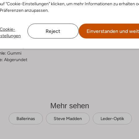
uf "Cookie-Einstellungen" klicken, um mehr Informationen zu erhalten o
ensetzung &
 Präferenzen anzupassen.
rm
Cookie-
Reject
Einverstanden und weit
er
nstellungen
ial:
Leder-Optik
al:
Leder-Optik
hle:
Gummi
e:
Abgerundet
Mehr sehen
Ballerinas
Steve Madden
Leder-Optik