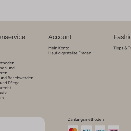
nservice
Account
Fashi
Mein Konto
Tipps & T
Häufig gestellte Fragen
ethoden
hen und
eren
 und Beschwerden
 und Pflege
srecht
hutz
um
Zahlungsmethoden