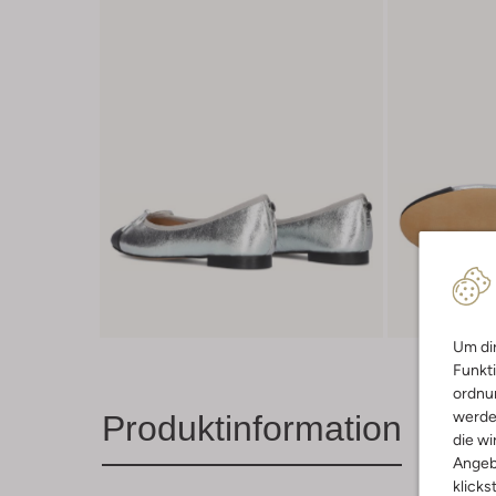
Um dir
Funkti
ordnun
werde
Produktinformation
die wi
Angeb
klicks