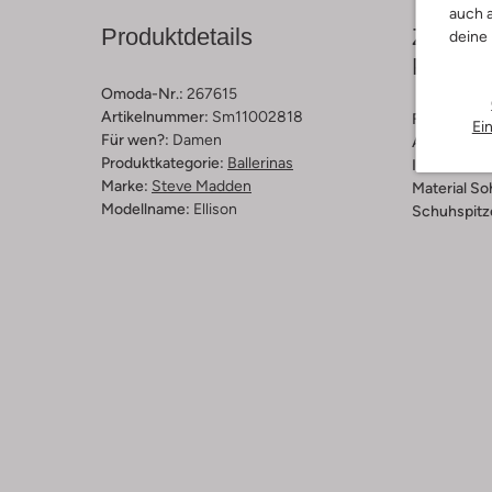
auch a
Produktdetails
Zusamm
deine
Passfo
Omoda-Nr.:
267615
Artikelnummer:
Sm11002818
Farbe :
Silb
Ei
Für wen?:
Damen
Außenmater
Produktkategorie:
Ballerinas
Innenmateri
Marke:
Steve Madden
Material So
Modellname:
Ellison
Schuhspitz