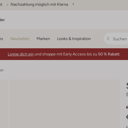
ht
Nachzahlung möglich mit Klarna
der
es
Neuheiten
Marken
Looks & Inspiration
Logge dich ein
und shoppe mit Early Access bis zu
50 % Rabatt.
en