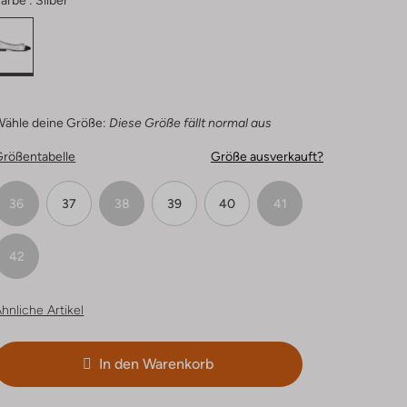
arbe :
Silber
Wähle deine Größe:
Diese Größe fällt normal aus
Größentabelle
Größe ausverkauft?
36
37
38
39
40
41
42
hnliche Artikel
In den Warenkorb