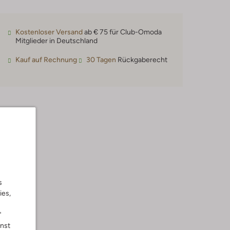
Kostenloser Versand
ab € 75 für Club-Omoda
Mitglieder in Deutschland
Kauf auf Rechnung
30 Tagen
Rückgaberecht
s
ies,
"
nnst