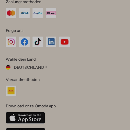
Zahlungsmethoden
Folge uns
Omoda
Omoda
Omoda
Omoda
Omoda
Wähle dein Land
Instagram
Facebook
TikTok
LinkedIn
YouTube
DEUTSCHLAND
Wähle
Versandmethoden
dein
Schließ
Land
Nederland
België
(Nederlands)
Download onze Omoda app
Belgique
(Français)
Deutschland