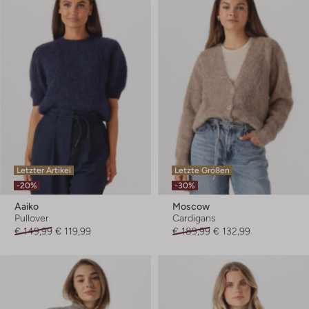
Letzter Artikel
Letzte Größen
-20%
-30%
Aaiko
Moscow
Pullover
Cardigans
€ 149,99
€ 119,99
€ 189,99
€ 132,99