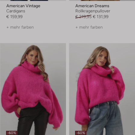
American Vintage
American Dreams
Cardigans
Rollkragenpullover
€ 159,99
€ 219,95
€ 131,99
+ mehr farben
+ mehr farben
-60%
-60%