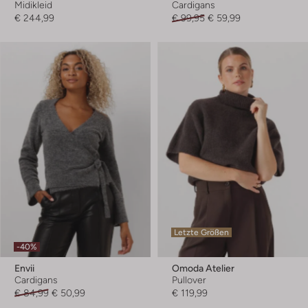
Midikleid
Cardigans
€ 244,99
€ 99,95
€ 59,99
Letzte Größen
-40%
Envii
Omoda Atelier
Cardigans
Pullover
€ 84,99
€ 50,99
€ 119,99