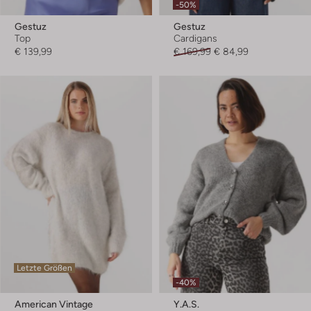
-50%
Gestuz
Gestuz
Top
Cardigans
€ 139,99
€ 169,99
€ 84,99
Letzte Größen
-40%
American Vintage
Y.a.s.