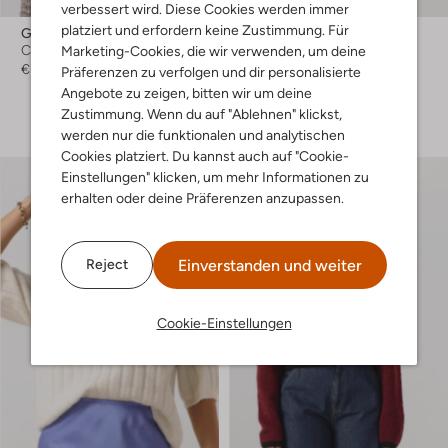
-50%
verbessert wird. Diese Cookies werden immer
platziert und erfordern keine Zustimmung. Für
Gestuz
Notre-V
Cardigans
Pullover
Marketing-Cookies, die wir verwenden, um deine
€ 159,99
€ 119,99
€ 59,99
Präferenzen zu verfolgen und dir personalisierte
Angebote zu zeigen, bitten wir um deine
+ mehr farben
Zustimmung. Wenn du auf "Ablehnen" klickst,
werden nur die funktionalen und analytischen
Cookies platziert. Du kannst auch auf "Cookie-
Einstellungen" klicken, um mehr Informationen zu
erhalten oder deine Präferenzen anzupassen.
Einverstanden und weiter
Reject
Cookie-Einstellungen