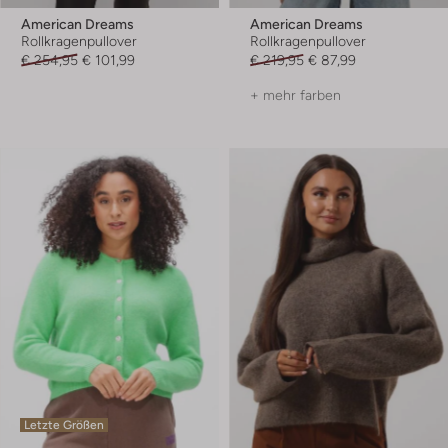
American Dreams
American Dreams
Rollkragenpullover
Rollkragenpullover
€ 254,95
€ 101,99
€ 219,95
€ 87,99
+ mehr farben
Letzte Größen