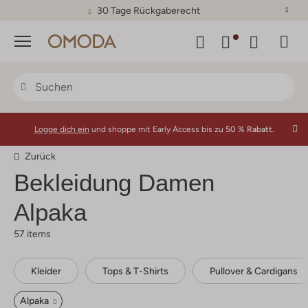
30 Tage Rückgaberecht
Menü
Logge dich ein
und shoppe mit Early Access bis zu
50 % Rabatt.
Zurück
Bekleidung Damen
Alpaka
57 items
Kleider
Tops & T-Shirts
Pullover & Cardigans
Alpaka