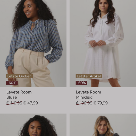
Letzte Größen
Letzter Artikel
-60%
-60%
Levete Room
Levete Room
Bluse
Minikleid
€ 119,95
€ 47,99
€ 199,95
€ 79,99