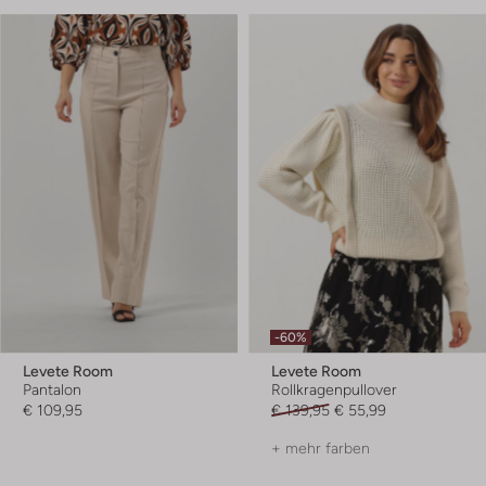
-60%
Levete Room
Levete Room
Pantalon
Rollkragenpullover
€ 109,95
€ 139,95
€ 55,99
+ mehr farben