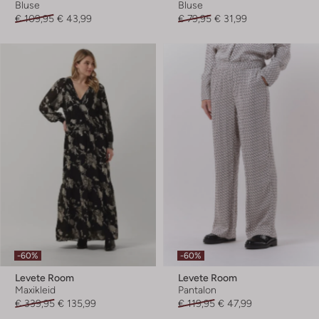
Bluse
Bluse
€ 109,95
€ 43,99
€ 79,95
€ 31,99
-60%
-60%
Levete Room
Levete Room
Maxikleid
Pantalon
€ 339,95
€ 135,99
€ 119,95
€ 47,99