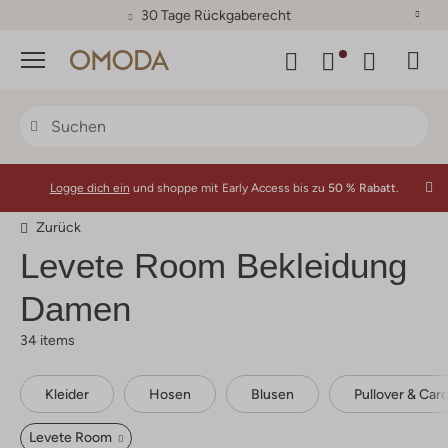
30 Tage Rückgaberecht
Menü
Logge dich ein
und shoppe mit Early Access bis zu
50 % Rabatt.
Zurück
Levete Room
Bekleidung
Damen
34 items
Kleider
Hosen
Blusen
Pullover & Car
Levete Room