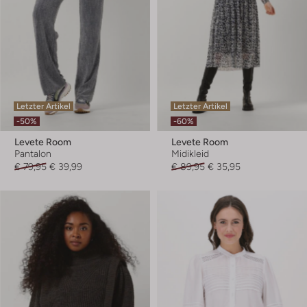
Letzter Artikel
Letzter Artikel
-50%
-60%
Levete Room
Levete Room
Pantalon
Midikleid
€ 79,95
€ 39,99
€ 89,95
€ 35,95