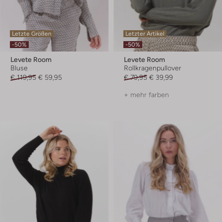
Letzte Größen
Letzter Artikel
-50%
-50%
Levete Room
Levete Room
Bluse
Rollkragenpullover
€ 119,95
€ 59,95
€ 79,95
€ 39,99
+ mehr farben