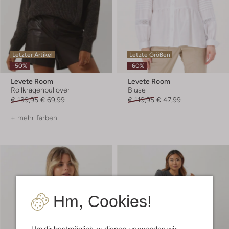
Letzter Artikel
Letzte Größen
-50%
-60%
Levete Room
Levete Room
Rollkragenpullover
Bluse
€ 139,95
€ 69,99
€ 119,95
€ 47,99
+ mehr farben
Hm, Cookies!