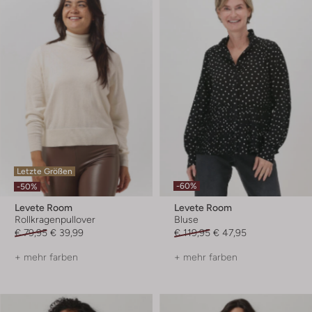
Letzte Größen
-60%
-50%
Levete Room
Levete Room
Rollkragenpullover
Bluse
€ 79,95
€ 39,99
€ 119,95
€ 47,95
+ mehr farben
+ mehr farben