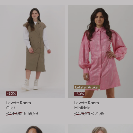
Letzter Artikel
-60%
-60%
Levete Room
Levete Room
Gilet
Minikleid
€ 149,95
€ 59,99
€ 179,95
€ 71,99