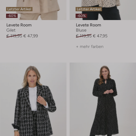
Letzter Artikel
Letzter Artikel
-60%
-60%
Levete Room
Levete Room
Gilet
Bluse
€ 119,95
€ 47,99
€ 119,95
€ 47,95
+ mehr farben