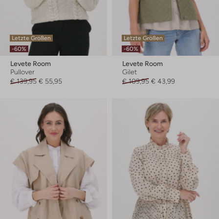
Letzte Größen
Letzte Größen
-60%
-60%
Levete Room
Levete Room
Pullover
Gilet
€ 139,95
€ 55,95
€ 109,95
€ 43,99