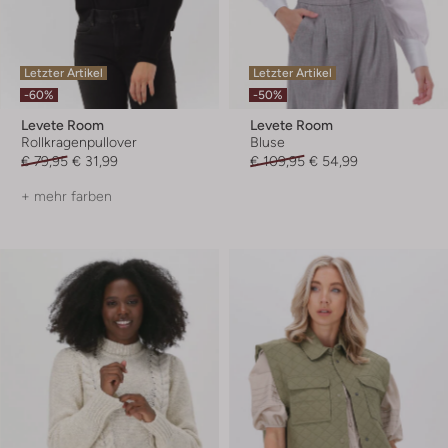
Letzter Artikel
Letzter Artikel
-60%
-50%
Levete Room
Levete Room
Rollkragenpullover
Bluse
€ 79,95
€ 31,99
€ 109,95
€ 54,99
+ mehr farben