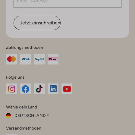
Jetzt einschreiben
Zahlungsmethoden
Folge uns
Omoda
Omoda
Omoda
Omoda
Omoda
Wähle dein Land
Instagram
Facebook
TikTok
LinkedIn
YouTube
DEUTSCHLAND
Wähle
Versandmethoden
dein
Schließ
Land