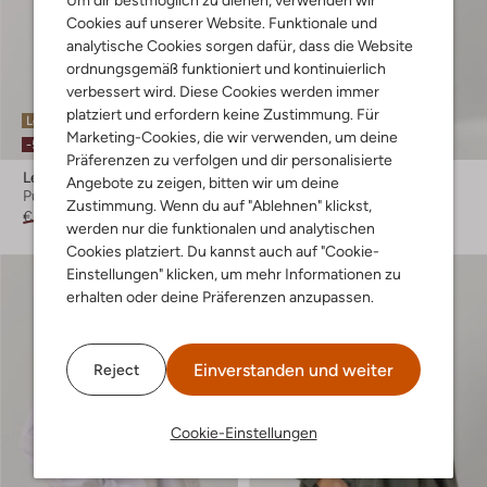
Um dir bestmöglich zu dienen, verwenden wir
Cookies auf unserer Website. Funktionale und
analytische Cookies sorgen dafür, dass die Website
ordnungsgemäß funktioniert und kontinuierlich
verbessert wird. Diese Cookies werden immer
platziert und erfordern keine Zustimmung. Für
Letzter Artikel
Letzter Artikel
Marketing-Cookies, die wir verwenden, um deine
-50%
-50%
Präferenzen zu verfolgen und dir personalisierte
Levete Room
Levete Room
Angebote zu zeigen, bitten wir um deine
Pullover
Midikleid
Zustimmung. Wenn du auf "Ablehnen" klickst,
€ 119,95
€ 59,99
€ 179,95
€ 89,95
werden nur die funktionalen und analytischen
Cookies platziert. Du kannst auch auf "Cookie-
Einstellungen" klicken, um mehr Informationen zu
erhalten oder deine Präferenzen anzupassen.
Einverstanden und weiter
Reject
Cookie-Einstellungen