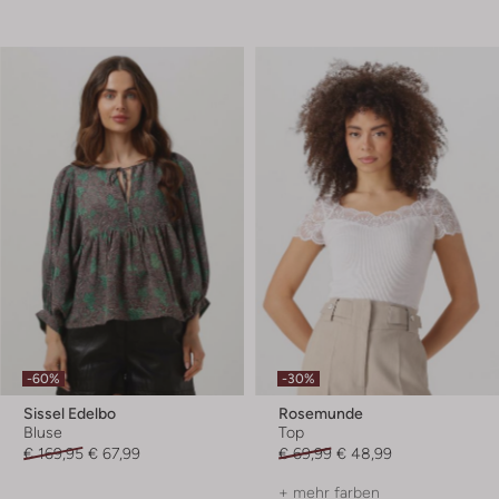
-60%
-30%
Sissel Edelbo
Rosemunde
Bluse
Top
€ 169,95
€ 67,99
€ 69,99
€ 48,99
+ mehr farben