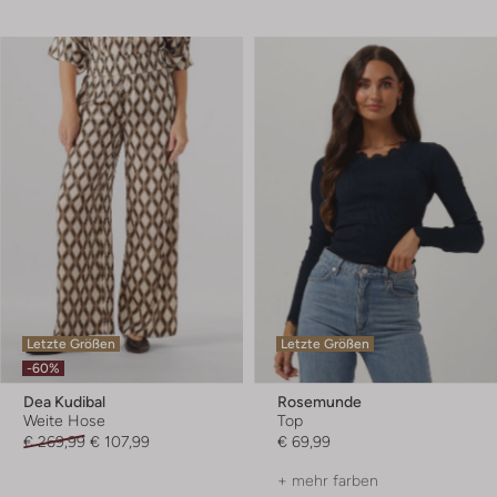
Letzte Größen
Letzte Größen
-60%
Dea Kudibal
Rosemunde
Weite Hose
Top
€ 269,99
€ 107,99
€ 69,99
+ mehr farben