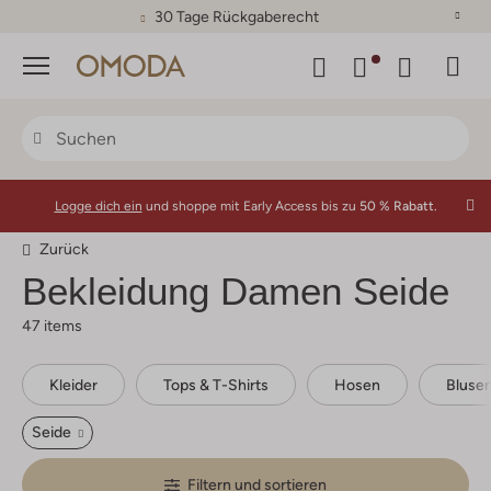
30 Tage Rückgaberecht
Menü
Logge dich ein
und shoppe mit Early Access bis zu
50 % Rabatt.
Zurück
Bekleidung Damen Seide
47 items
Kleider
Tops & T-Shirts
Hosen
Bluse
Seide
Filtern und sortieren