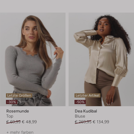
Letzte Größen
Letzter Artikel
-30%
-50%
Rosemunde
Dea Kudibal
Top
Bluse
€ 69,99
€ 48,99
€ 269,95
€ 134,99
+ mehr farben