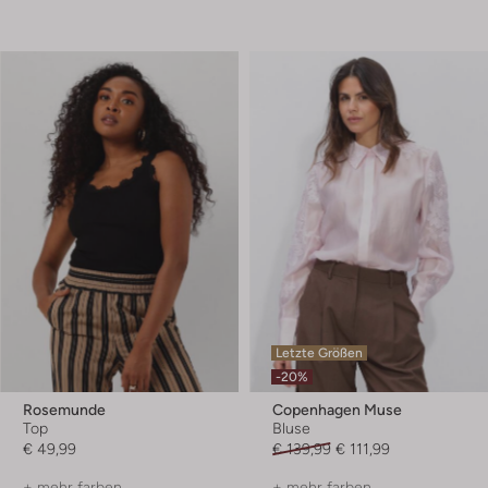
Letzte Größen
-20%
Rosemunde
Copenhagen Muse
Top
Bluse
€ 49,99
€ 139,99
€ 111,99
+ mehr farben
+ mehr farben