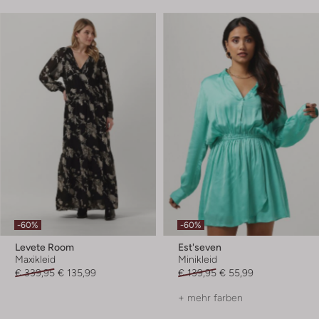
-60%
-60%
Levete Room
Est'seven
Maxikleid
Minikleid
€ 339,95
€ 135,99
€ 139,95
€ 55,99
+ mehr farben