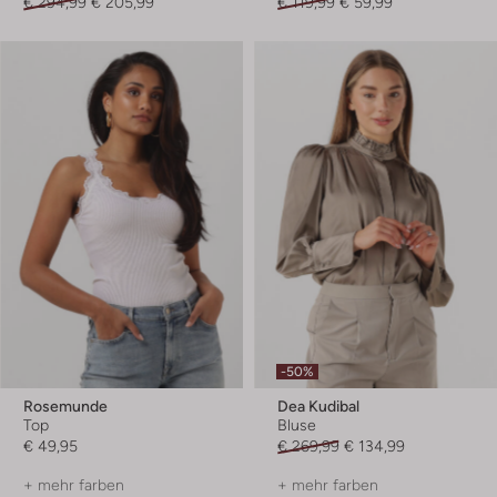
€ 294,99
€ 205,99
€ 119,99
€ 59,99
-50%
Rosemunde
Dea Kudibal
Top
Bluse
€ 49,95
€ 269,99
€ 134,99
+ mehr farben
+ mehr farben