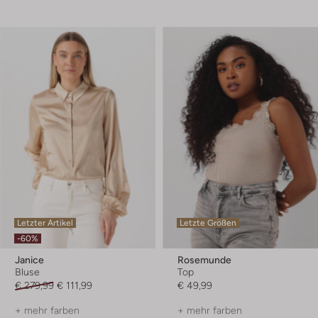
Letzter Artikel
Letzte Größen
-60%
Janice
Rosemunde
Bluse
Top
€ 279,99
€ 111,99
€ 49,99
+ mehr farben
+ mehr farben