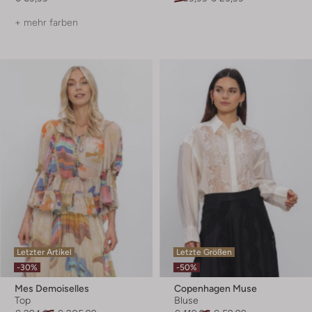
+ mehr farben
Letzter Artikel
Letzte Größen
-30%
-50%
Mes Demoiselles
Copenhagen Muse
Top
Bluse