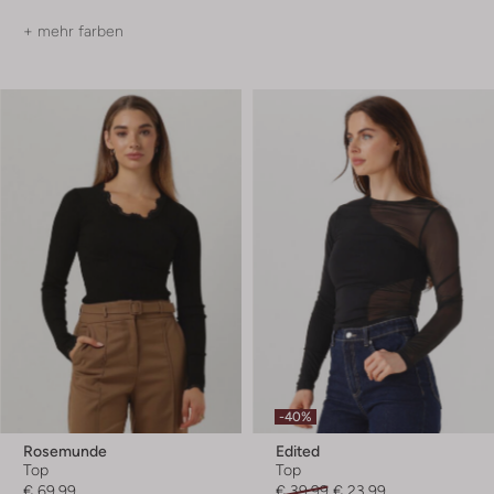
+ mehr farben
-40%
Rosemunde
Edited
Top
Top
€ 69,99
€ 39,99
€ 23,99