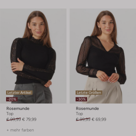
Letzter Artikel
Letzte Größen
-20%
-30%
Rosemunde
Rosemunde
Top
Top
€ 99,99
€ 79,99
€ 99,99
€ 69,99
+ mehr farben