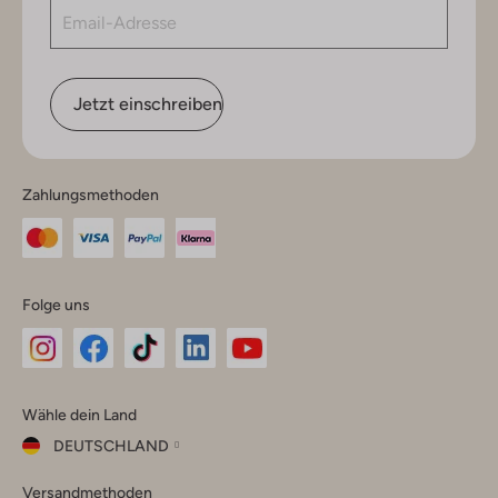
Jetzt einschreiben
Zahlungsmethoden
Folge uns
Omoda
Omoda
Omoda
Omoda
Omoda
Wähle dein Land
Instagram
Facebook
TikTok
LinkedIn
YouTube
DEUTSCHLAND
Wähle
Versandmethoden
dein