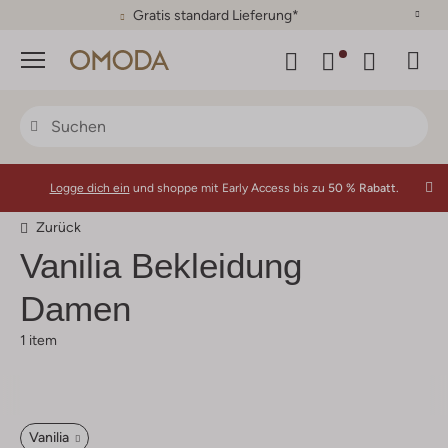
Gratis standard Lieferung*
Menü
Logge dich ein
und shoppe mit Early Access bis zu
50 % Rabatt.
Zurück
Vanilia
Bekleidung
Damen
1 item
Vanilia