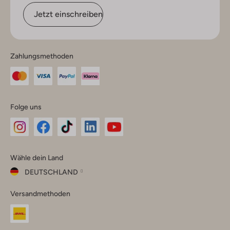
Jetzt einschreiben
Zahlungsmethoden
Folge uns
Omoda
Omoda
Omoda
Omoda
Omoda
Wähle dein Land
Instagram
Facebook
TikTok
LinkedIn
YouTube
DEUTSCHLAND
Wähle
Versandmethoden
dein
Schließ
Land
Nederland