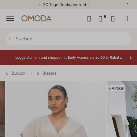
30 Tage Rückgaberecht
Menü
Logge dich ein
und shoppe mit Early Access bis zu
50 % Rabatt.
Zurück
Blazers
6 Artikel