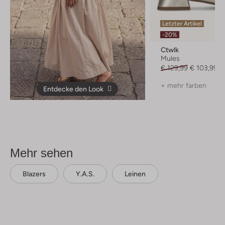
Letzter Artikel
-20%
Ctwlk
Mules
€ 129,99
€ 103,99
+ mehr farben
Entdecke den Look
Mehr sehen
Blazers
Y.a.s.
Leinen