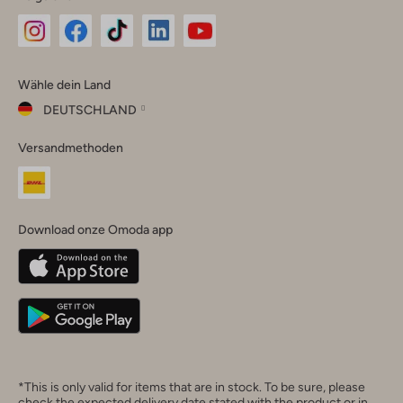
Omoda
Omoda
Omoda
Omoda
Omoda
Wähle dein Land
Instagram
Facebook
TikTok
LinkedIn
YouTube
DEUTSCHLAND
Wähle
Versandmethoden
dein
Schließ
Land
Nederland
België
(Nederlands)
Download onze Omoda app
Belgique
(Français)
Deutschland
*This is only valid for items that are in stock. To be sure, please
check the expected delivery date stated with the product or in