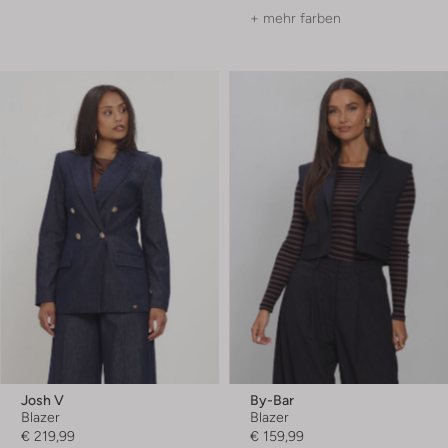
+ mehr farben
Josh V
By-Bar
Blazer
Blazer
€ 219,99
€ 159,99