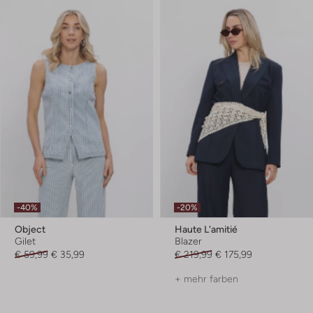
-40%
-20%
Object
Haute L'amitié
Gilet
Blazer
€ 59,99
€ 35,99
€ 219,99
€ 175,99
+ mehr farben