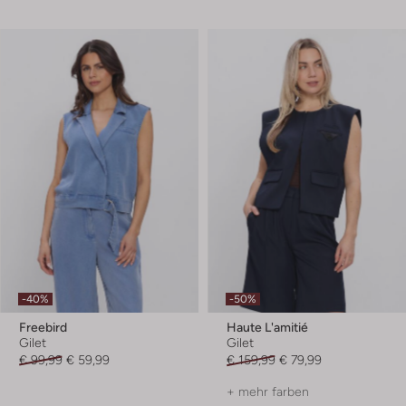
-40%
-50%
Freebird
Haute L'amitié
Gilet
Gilet
€ 99,99
€ 59,99
€ 159,99
€ 79,99
+ mehr farben