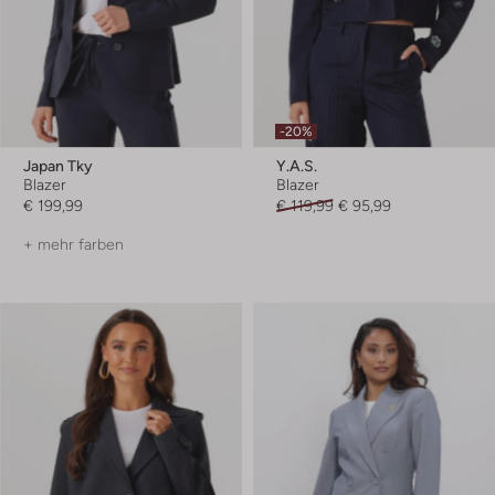
-20%
Japan Tky
Y.a.s.
Blazer
Blazer
€ 199,99
€ 119,99
€ 95,99
+ mehr farben