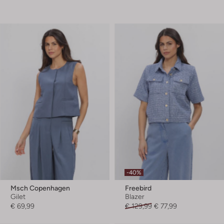
-40%
Msch Copenhagen
Freebird
Gilet
Blazer
€ 69,99
€ 129,99
€ 77,99