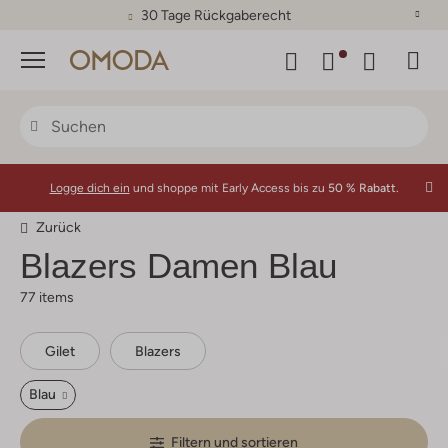
30 Tage Rückgaberecht
Menü
Logge dich ein
und shoppe mit Early Access bis zu
50 % Rabatt.
Zurück
Blazers Damen Blau
77 items
Gilet
Blazers
Blau
Filtern und sortieren