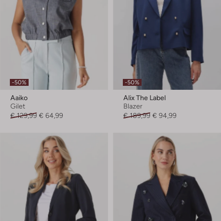
-50%
-50%
Aaiko
Alix The Label
Gilet
Blazer
€ 129,99
€ 64,99
€ 189,99
€ 94,99