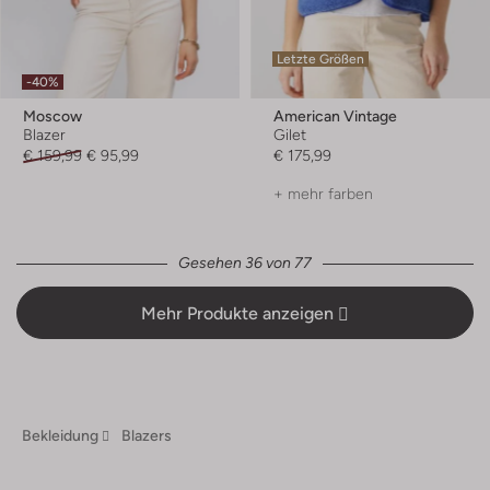
Letzte Größen
-40%
Moscow
American Vintage
Blazer
Gilet
€ 159,99
€ 95,99
€ 175,99
+ mehr farben
Gesehen 36 von 77
Mehr Produkte anzeigen
Bekleidung
Blazers