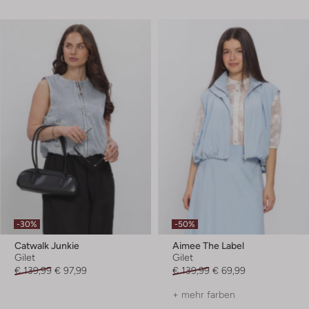
-30%
-50%
Catwalk Junkie
Aimee The Label
Gilet
Gilet
€ 139,99
€ 97,99
€ 139,99
€ 69,99
+ mehr farben