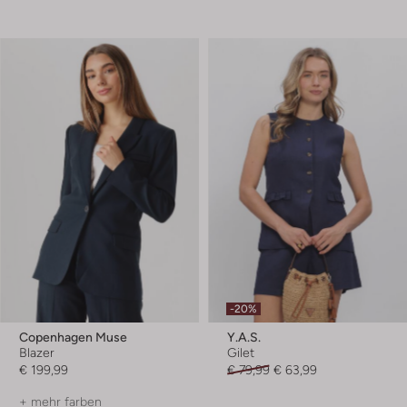
-20%
Copenhagen Muse
Y.a.s.
Blazer
Gilet
€ 199,99
€ 79,99
€ 63,99
+ mehr farben