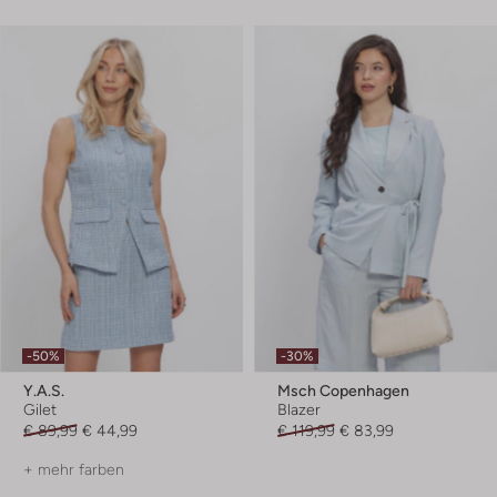
-50%
-30%
Y.a.s.
Msch Copenhagen
Gilet
Blazer
€ 89,99
€ 44,99
€ 119,99
€ 83,99
+ mehr farben