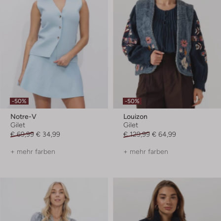
-50%
-50%
Notre-V
Louizon
Gilet
Gilet
€ 69,99
€ 34,99
€ 129,99
€ 64,99
+ mehr farben
+ mehr farben