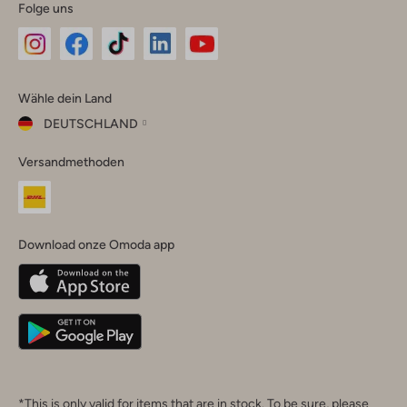
Folge uns
Omoda
Omoda
Omoda
Omoda
Omoda
Wähle dein Land
Instagram
Facebook
TikTok
LinkedIn
YouTube
DEUTSCHLAND
Wähle
Versandmethoden
dein
Schließ
Land
Nederland
België
(Nederlands)
Download onze Omoda app
Belgique
(Français)
Deutschland
*This is only valid for items that are in stock. To be sure, please