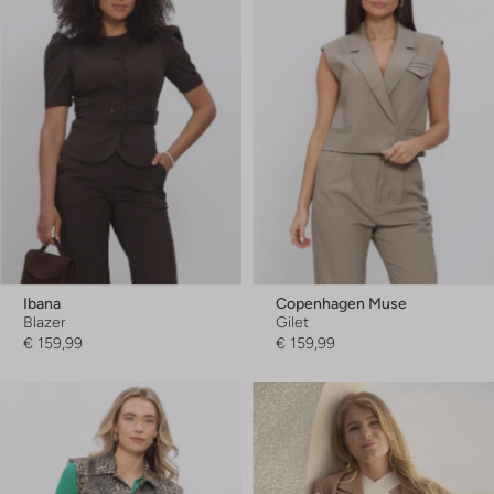
Ibana
Copenhagen Muse
Blazer
Gilet
€ 159,99
€ 159,99