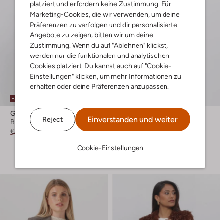
platziert und erfordern keine Zustimmung. Für
Marketing-Cookies, die wir verwenden, um deine
Präferenzen zu verfolgen und dir personalisierte
Angebote zu zeigen, bitten wir um deine
Zustimmung. Wenn du auf "Ablehnen" klickst,
werden nur die funktionalen und analytischen
Cookies platziert. Du kannst auch auf "Cookie-
Einstellungen" klicken, um mehr Informationen zu
erhalten oder deine Präferenzen anzupassen.
-50%
-50%
Gestuz
Penn & Ink
Einverstanden und weiter
Reject
Blazer
Gilet
€ 269,99
€ 134,99
€ 119,99
€ 59,99
Cookie-Einstellungen
+ mehr farben