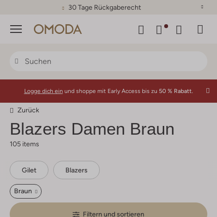
30 Tage Rückgaberecht
Menü
Logge dich ein
und shoppe mit Early Access bis zu
50 % Rabatt.
Zurück
Blazers Damen Braun
105 items
Gilet
Blazers
Braun
Filtern und sortieren