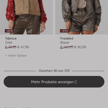
-40%
-30%
Ydence
Freebird
Gilet
Blazer
€ 79,99
€ 47,99
€ 129,99
€ 90,99
+ mehr farben
Gesehen 36 von 105
Mehr Produkte anzeigen