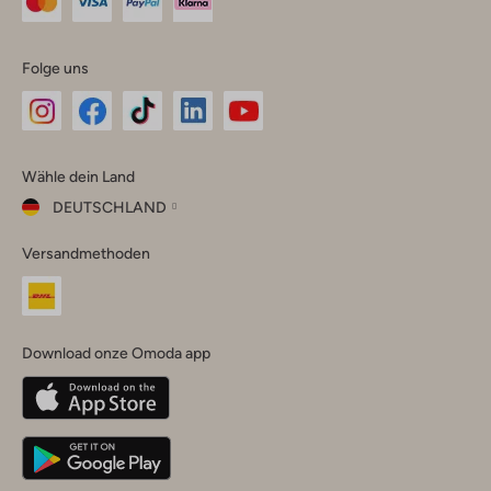
Folge uns
Omoda
Omoda
Omoda
Omoda
Omoda
Wähle dein Land
Instagram
Facebook
TikTok
LinkedIn
YouTube
DEUTSCHLAND
Wähle
Versandmethoden
dein
Schließ
Land
Nederland
België
(Nederlands)
Download onze Omoda app
Belgique
(Français)
Deutschland