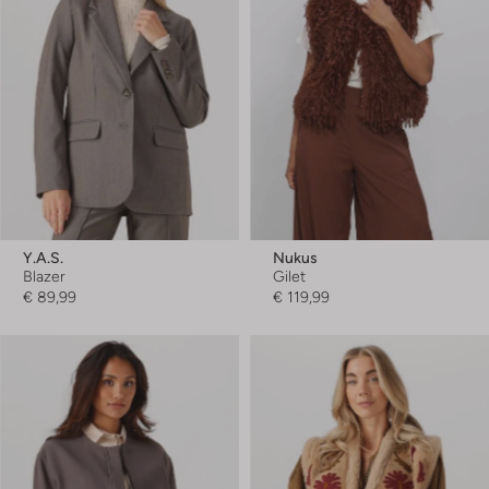
Y.a.s.
Nukus
Blazer
Gilet
€ 89,99
€ 119,99