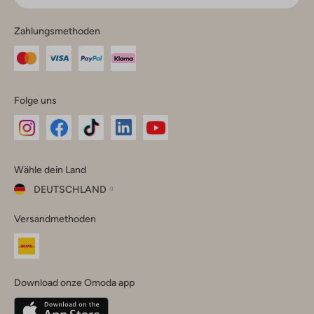
Zahlungsmethoden
Folge uns
Omoda
Omoda
Omoda
Omoda
Omoda
Wähle dein Land
Instagram
Facebook
TikTok
LinkedIn
YouTube
DEUTSCHLAND
Wähle
Versandmethoden
dein
Schließ
Land
Nederland
België
(Nederlands)
Download onze Omoda app
Belgique
(Français)