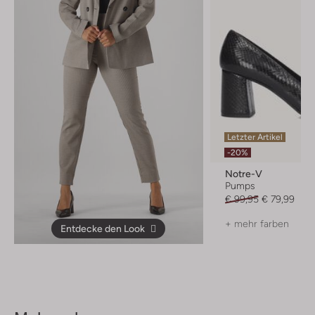
Letzter Artikel
-20%
Notre-V
Pumps
€ 99,95
€ 79,99
+ mehr farben
Entdecke den Look