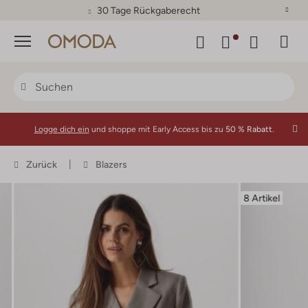
30 Tage Rückgaberecht
Menü
Logge dich ein
und shoppe mit Early Access bis zu
50 % Rabatt.
Zurück
Blazers
8 Artikel