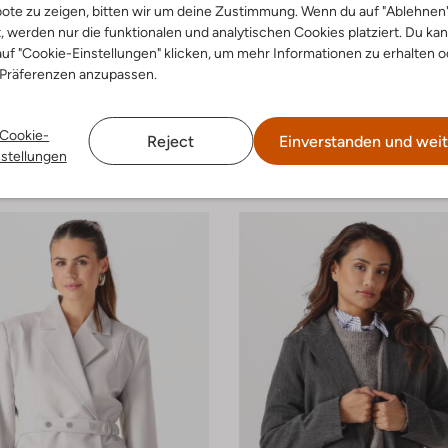
ote zu zeigen, bitten wir um deine Zustimmung. Wenn du auf "Ablehnen
t, werden nur die funktionalen und analytischen Cookies platziert. Du ka
uf "Cookie-Einstellungen" klicken, um mehr Informationen zu erhalten o
 Präferenzen anzupassen.
-50%
Cookie-
Reject
Einverstanden und weit
gen Muse
Envii
nstellungen
Gilet
€ 99,99
€ 89,99
€ 44,99