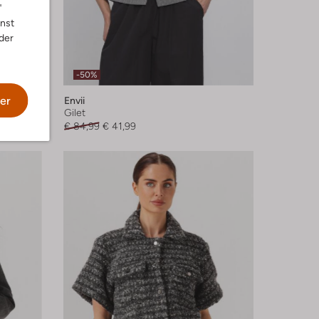
"
nnst
der
-50%
er
Envii
Gilet
€ 84,99
€ 41,99