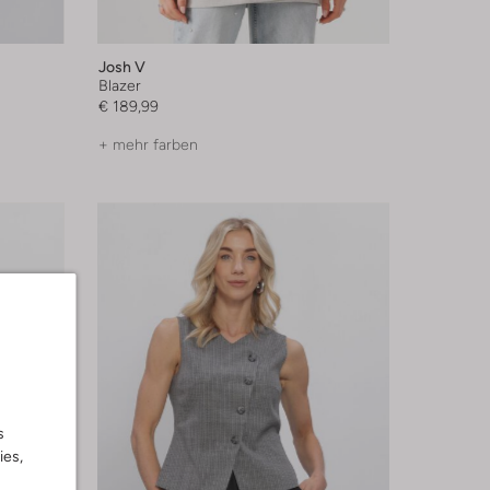
Josh V
Blazer
€ 189,99
+ mehr farben
s
ies,