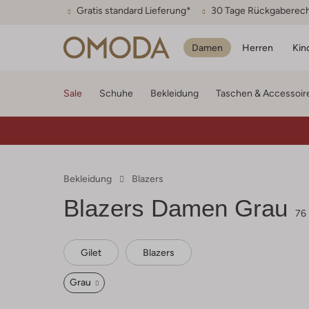
Gratis standard Lieferung*
30 Tage Rückgaberec
Damen
Herren
Kin
Sale
Schuhe
Bekleidung
Taschen & Accessoir
Bekleidung
Blazers
Blazers Damen Grau
76
Gilet
Blazers
Grau