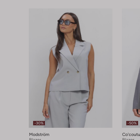
-30%
-50%
Modström
Co'coutu
Blazer
Blazer