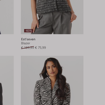
-60%
Est'seven
Blazer
€ 189,99
€ 75,99