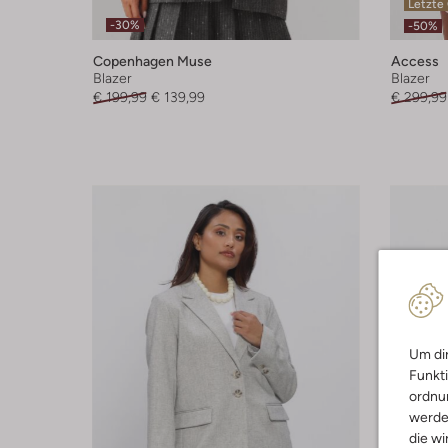
Letzte
-30%
-50%
Copenhagen Muse
Access
Blazer
Blazer
€ 199,99
€ 139,99
€ 299,99
Um dir
Funkti
ordnun
werde
die wi