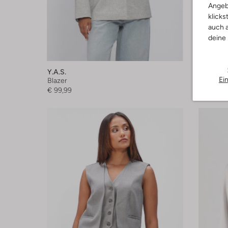
Angeb
klicks
auch a
deine
-50%
Y.a.s.
Copenha
Ei
Blazer
Blazer
€ 99,99
€ 199,99