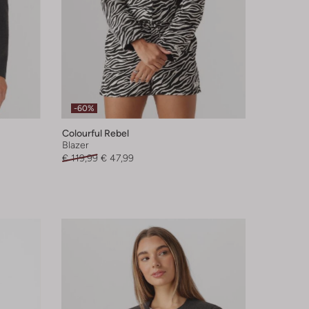
-60%
Colourful Rebel
Blazer
€ 119,99
€ 47,99