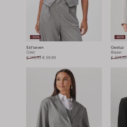
-50%
-60%
Est'seven
Gestuz
Gilet
Blazer
€ 119,99
€ 59,99
€ 329,99