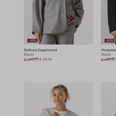
-50%
-60%
Refined Department
Modströ
Blazer
Blazer
€ 109,99
€ 54,99
€ 189,95