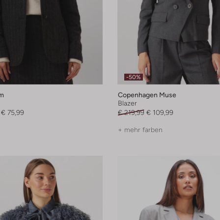
-50%
m
Copenhagen Muse
Blazer
€ 75,99
€ 219,99
€ 109,99
+ mehr farben