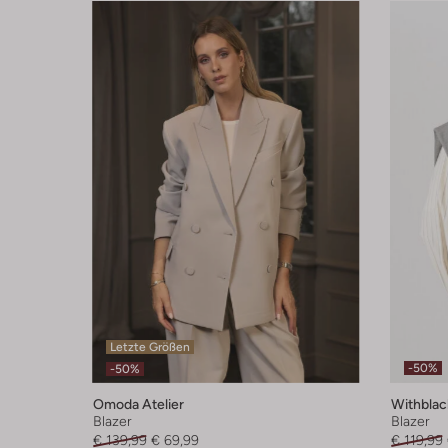
Letzte Größen
-50%
-50%
Omoda Atelier
Withblac
Blazer
Blazer
€ 139,99
€ 69,99
€ 119,99