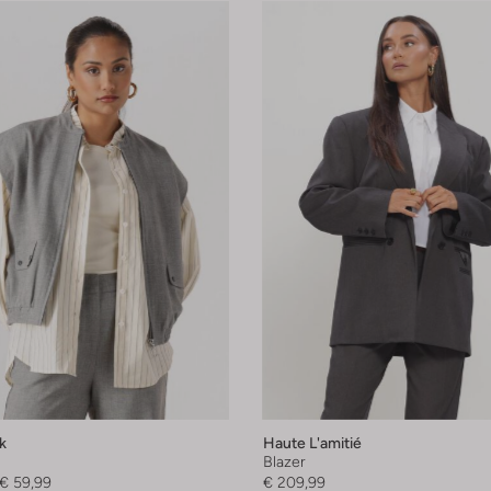
k
Haute L'amitié
Blazer
€ 59,99
€ 209,99