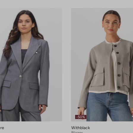
-50%
re
Withblack
Blazer