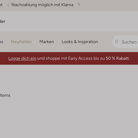
ht
Nachzahlung möglich mit Klarna
der
es
Neuheiten
Marken
Looks & Inspiration
Logge dich ein
und shoppe mit Early Access bis zu
50 % Rabatt.
 items