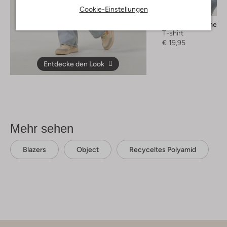
Cookie-Einstellungen
Selected Femme
T-shirt
€ 19,95
Entdecke den Look
Mehr sehen
Blazers
Object
Recyceltes Polyamid