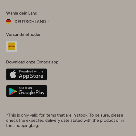
Omoda
Omoda
Omoda
Omoda
Omoda
Wähle dein Land
Instagram
Facebook
TikTok
LinkedIn
YouTube
DEUTSCHLAND
Wähle
Versandmethoden
dein
Schließ
Land
Nederland
België
(Nederlands)
Download onze Omoda app
Belgique
(Français)
Deutschland
*This is only valid for items that are in stock. To be sure, please
check the expected delivery date stated with the product or in
the shoppingbag.