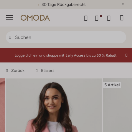
30 Tage Rückgaberecht
Menü
Logge dich ein
und shoppe mit Early Access bis zu
50 % Rabatt.
Zurück
Blazers
5 Artikel