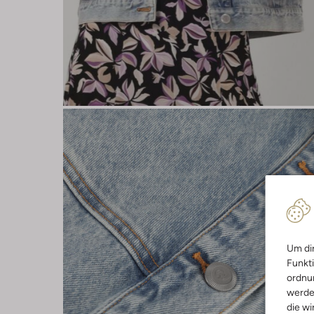
Um dir
Funkti
ordnun
werde
die wi