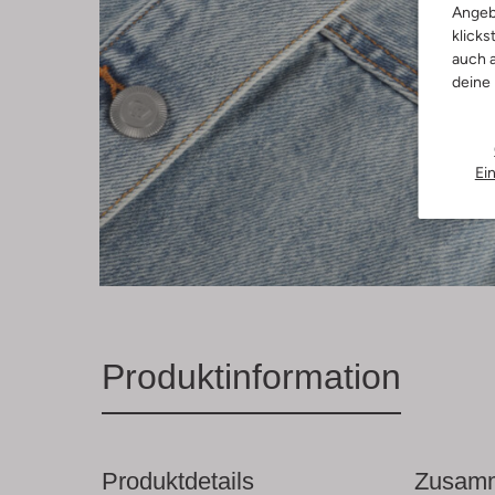
Angeb
klicks
auch a
deine
Ei
Produktinformation
Produktdetails
Zusamm