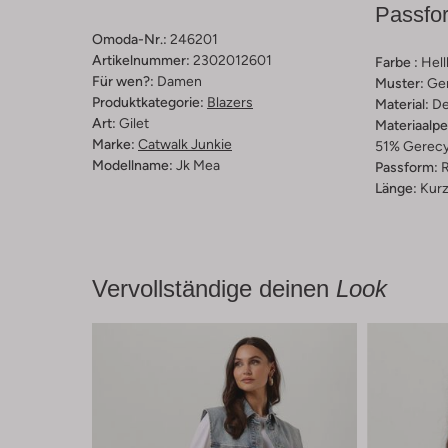
Passfo
Omoda-Nr.:
246201
Artikelnummer:
2302012601
Farbe :
Hell
Für wen?:
Damen
Muster:
Ge
Produktkategorie:
Blazers
Material:
De
Art:
Gilet
Materiaalp
Marke:
Catwalk Junkie
51% Gerecy
Modellname:
Jk Mea
Passform:
R
Länge:
Kur
Vervollständige deinen
Look