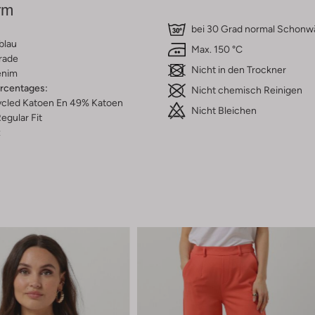
rm
bei 30 Grad normal Schon
blau
Max. 150 °C
rade
Nicht in den Trockner
nim
ercentages:
Nicht chemisch Reinigen
cled Katoen En 49% Katoen
Nicht Bleichen
egular Fit
z