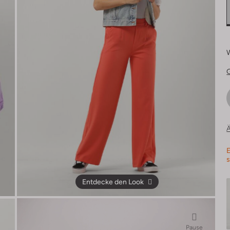
Ä
E
s
Entdecke den Look
Pause