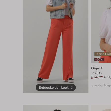
Letzte Grö
-60%
Object
T-shirt
€ 29,95
€ 11
+ mehr farb
Entdecke den Look