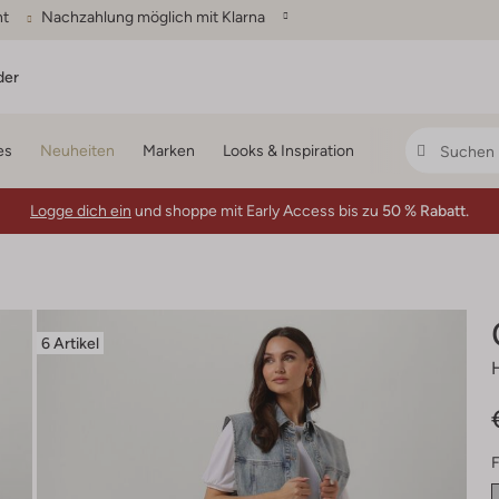
ht
Nachzahlung möglich mit Klarna
der
es
Neuheiten
Marken
Looks & Inspiration
Logge dich ein
und shoppe mit Early Access bis zu
50 % Rabatt.
6 Artikel
F