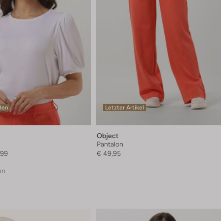
ßen
Letzter Artikel
Object
Pantalon
,99
€ 49,95
en