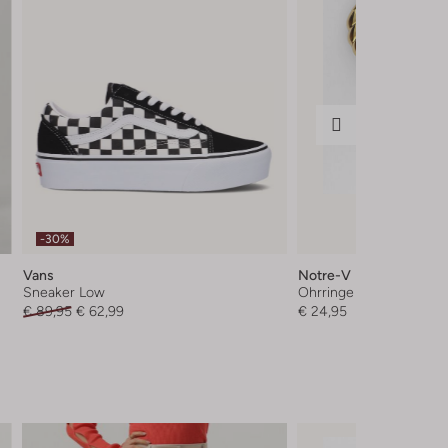
-30%
Vans
Notre-V
Sneaker Low
Ohrringe
€ 89,95
€ 62,99
€ 24,95