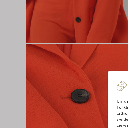
Um dir
Funkti
ordnun
werde
die wi