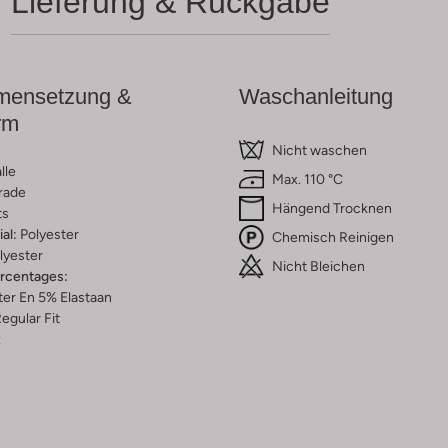
Lieferung & Rückgabe
ensetzung &
Waschanleitung
rm
Nicht waschen
lle
Max. 110 °C
rade
Hängend Trocknen
ts
al:
Polyester
Chemisch Reinigen
lyester
Nicht Bleichen
ercentages:
er En 5% Elastaan
egular Fit
z