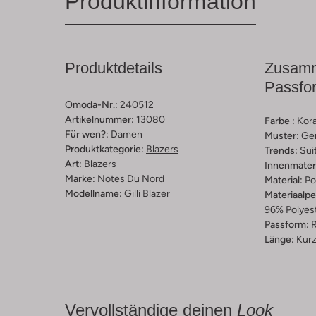
Produktinformation
Produktdetails
Zusamm
Passfo
Omoda-Nr.:
240512
Artikelnummer:
13080
Farbe :
Kora
Für wen?:
Damen
Muster:
Ge
Produktkategorie:
Blazers
Trends:
Sui
Art:
Blazers
Innenmateri
Marke:
Notes Du Nord
Material:
Po
Modellname:
Gilli Blazer
Materiaalp
96% Polyest
Passform:
R
Länge:
Kur
Vervollständige deinen
Look