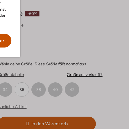
"
€ 269,95
nnst
€ 107,99
-60%
der
arbe :
Koralle
er
Wähle deine Größe:
Diese Größe fällt normal aus
Größentabelle
Größe ausverkauft?
34
36
38
40
42
hnliche Artikel
In den Warenkorb