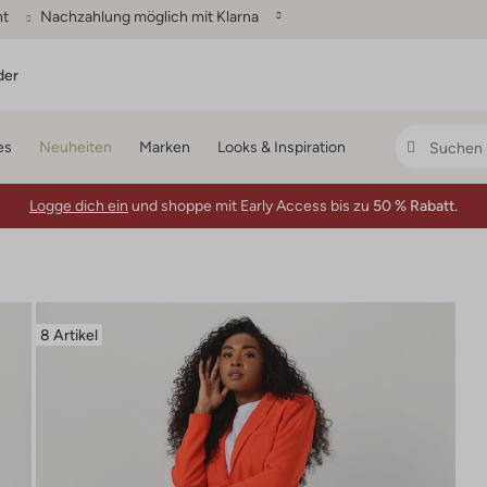
ht
Nachzahlung möglich mit Klarna
der
es
Neuheiten
Marken
Looks & Inspiration
Logge dich ein
und shoppe mit Early Access bis zu
50 % Rabatt.
8 Artikel