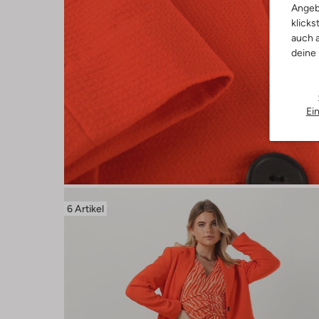
Angeb
klicks
auch a
deine
Ei
6 Artikel