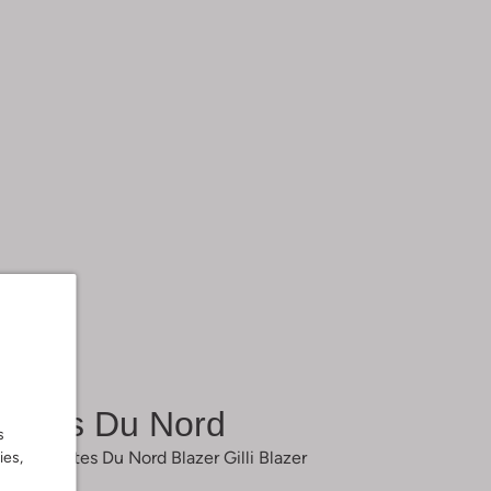
Notes Du Nord
s
Koralle Notes Du Nord Blazer Gilli Blazer
ies,