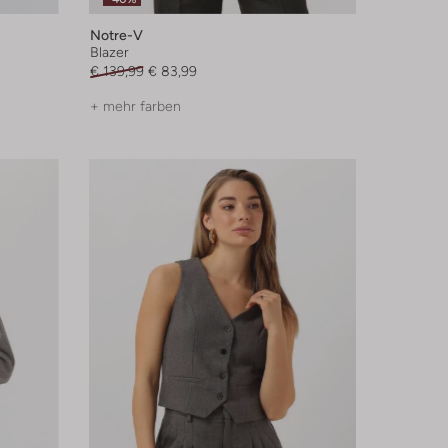
Notre-V
Blazer
€ 139,99
€ 83,99
+ mehr farben