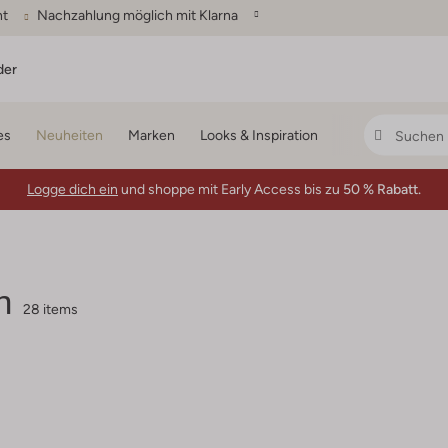
ht
Nachzahlung möglich mit Klarna
der
es
Neuheiten
Marken
Looks & Inspiration
Logge dich ein
und shoppe mit Early Access bis zu
50 % Rabatt.
n
28 items