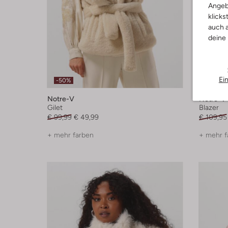
Angeb
klicks
auch a
deine
Ei
-50%
-50%
Notre-V
Notre-V
Gilet
Blazer
€ 99,99
€ 49,99
€ 109,95
+ mehr farben
+ mehr f