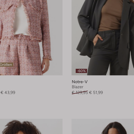
 Größen
-60%
Notre-V
Blazer
€ 43,99
€ 129,95
€ 51,99