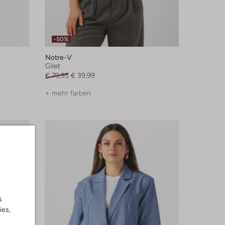
-50%
Notre-V
Gilet
€ 79,95
€ 39,99
+ mehr farben
s
ies,