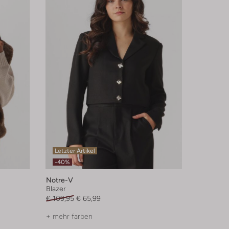
Letzter Artikel
-40%
Notre-V
Blazer
€ 109,95
€ 65,99
+ mehr farben