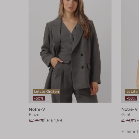
Letzte Größen
Letzte
-50%
-50%
Notre-V
Notre-V
Blazer
Gilet
€ 129,95
€ 64,99
€ 79,95
+ mehr f