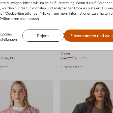
ote zu zeigen, bitten wir um deine Zustimmung. Wenn du auf "Ablehnen
t, werden nur die funktionalen und analytischen Cookies platziert. Du ka
uf "Cookie-Einstellungen" klicken, um mehr Informationen zu erhalten o
 Präferenzen anzupassen.
Cookie-
Letzte Größen
Reject
Einverstanden und weit
nstellungen
-60%
Notre-V
Blazer
€ 54,99
€ 139,99
€ 55,99
arben
+ mehr farben