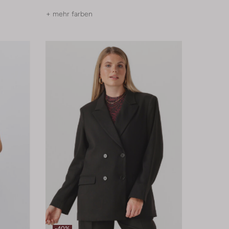
+ mehr farben
-40%