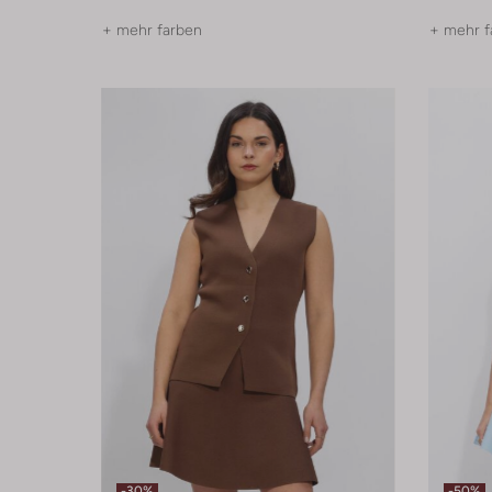
+ mehr farben
+ mehr f
-30%
-50%