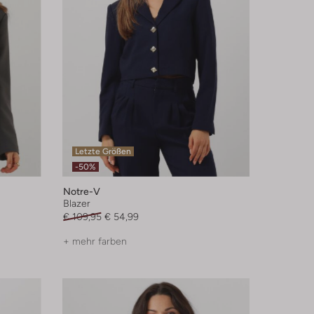
Letzte Größen
-50%
Notre-V
Blazer
€ 109,95
€ 54,99
+ mehr farben