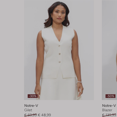
-30%
-50%
Notre-V
Notre-V
Gilet
Blazer
€ 69,99
€ 48,99
€ 139,99