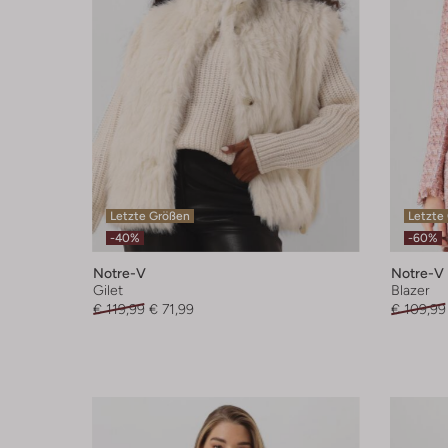
Letzte Größen
Letzte
-40%
-60%
Notre-V
Notre-V
Gilet
Blazer
€ 119,99
€ 71,99
€ 109,99