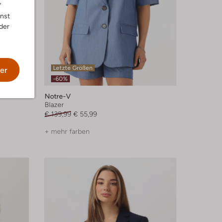
"
nnst
der
Letzte Größen
er
-60%
Notre-V
Blazer
€ 139,99
€ 55,99
+ mehr farben