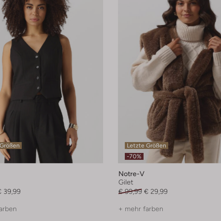
 Größen
Letzte Größen
-70%
Notre-V
Gilet
€ 39,99
€ 99,99
€ 29,99
arben
+ mehr farben