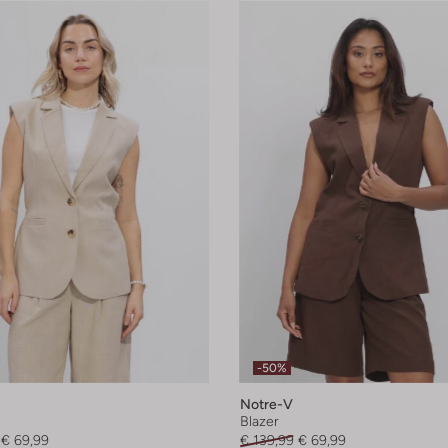
-50%
Notre-V
Blazer
€ 69,99
€ 139,99
€ 69,99