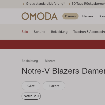
Gratis standard Lieferung*
30 Tage Rückgaberec
Damen
Herren
Kin
Sale
Schuhe
Bekleidung
Taschen & Accessoir
Bekleidung
Blazers
Notre-V
Blazers Dame
Gilet
Blazers
Notre-V