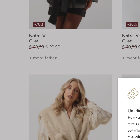
-70%
-30%
Notre-V
Notre-V
Gilet
Gilet
€ 99,99
€ 29,99
€ 79,99
+ mehr farben
+ mehr f
Um dir
Funkti
ordnun
werde
die wi