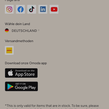
Omoda
Omoda
Omoda
Omoda
Omoda
Wähle dein Land
Instagram
Facebook
TikTok
LinkedIn
YouTube
DEUTSCHLAND
Wähle
Versandmethoden
dein
Schließ
Land
Nederland
België
(Nederlands)
Download onze Omoda app
Belgique
(Français)
Deutschland
*This is only valid for items that are in stock. To be sure, please