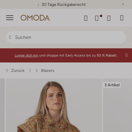
30 Tage Rückgaberecht
Menü
Logge dich ein
und shoppe mit Early Access bis zu
50 % Rabatt.
Zurück
Blazers
3 Artikel