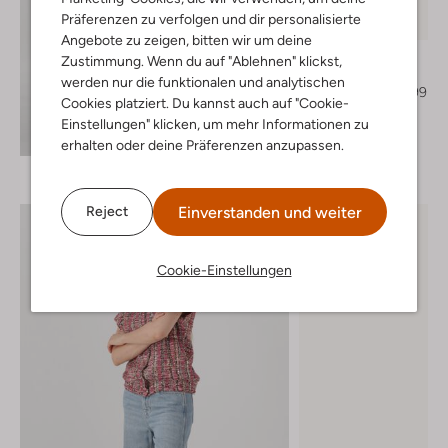
Präferenzen zu verfolgen und dir personalisierte
-40%
Angebote zu zeigen, bitten wir um deine
Notre-V
Zustimmung. Wenn du auf "Ablehnen" klickst,
Slingbacks
werden nur die funktionalen und analytischen
€ 139,99
€ 83,99
Cookies platziert. Du kannst auch auf "Cookie-
Einstellungen" klicken, um mehr Informationen zu
+ mehr farben
Entdecke den Look
erhalten oder deine Präferenzen anzupassen.
Einverstanden und weiter
Reject
Cookie-Einstellungen