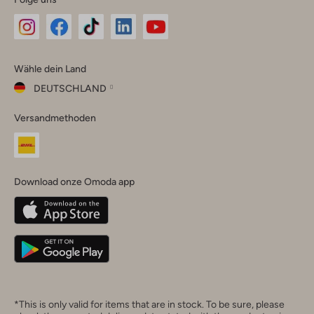
Omoda
Omoda
Omoda
Omoda
Omoda
Wähle dein Land
Instagram
Facebook
TikTok
LinkedIn
YouTube
DEUTSCHLAND
Wähle
Versandmethoden
dein
Schließ
Land
Nederland
België
(Nederlands)
Download onze Omoda app
Belgique
(Français)
Deutschland
*This is only valid for items that are in stock. To be sure, please