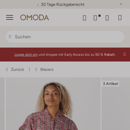
30 Tage Rückgaberecht
Menü
Logge dich ein
und shoppe mit Early Access bis zu
50 % Rabatt.
Zurück
Blazers
3 Artikel