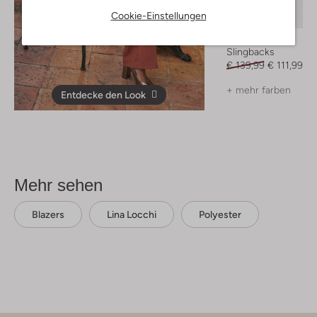
Letzter Artikel
Cookie-Einstellungen
-20%
Notre-V
Slingbacks
€ 139,99
€ 111,99
+ mehr farben
Entdecke den Look
Mehr sehen
Blazers
Lina Locchi
Polyester