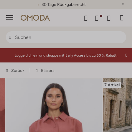
30 Tage Rückgaberecht
Menü
Logge dich ein
und shoppe mit Early Access bis zu
50 % Rabatt.
Zurück
Blazers
7 Artikel