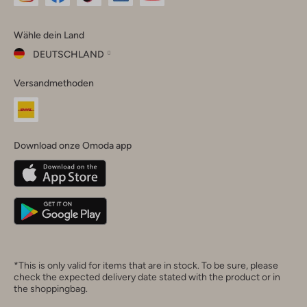
Omoda
Omoda
Omoda
Omoda
Omoda
Wähle dein Land
Instagram
Facebook
TikTok
LinkedIn
YouTube
DEUTSCHLAND
Wähle
Versandmethoden
dein
Schließ
Land
Nederland
België
(Nederlands)
Download onze Omoda app
Belgique
(Français)
Deutschland
*This is only valid for items that are in stock. To be sure, please
check the expected delivery date stated with the product or in
the shoppingbag.