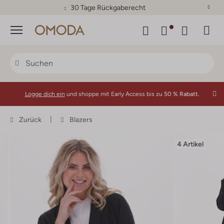
30 Tage Rückgaberecht
Menü
Logge dich ein
und shoppe mit Early Access bis zu
50 % Rabatt.
Zurück
Blazers
4 Artikel