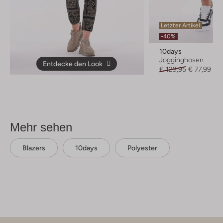
Letzter Artikel
-40%
10days
Jogginghosen
Entdecke den Look
€ 129,95
€ 77,99
Mehr sehen
Blazers
10days
Polyester