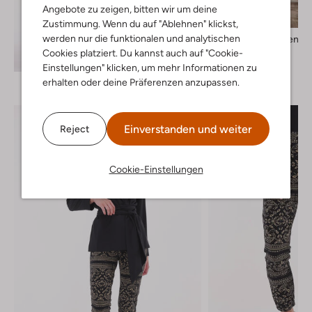
Letzter Artikel
Angebote zu zeigen, bitten wir um deine
Zustimmung. Wenn du auf "Ablehnen" klickst,
werden nur die funktionalen und analytischen
Selected Women
T-shirt
Cookies platziert. Du kannst auch auf "Cookie-
Entdecke den Look
€ 19,99
Einstellungen" klicken, um mehr Informationen zu
erhalten oder deine Präferenzen anzupassen.
Einverstanden und weiter
Reject
Cookie-Einstellungen