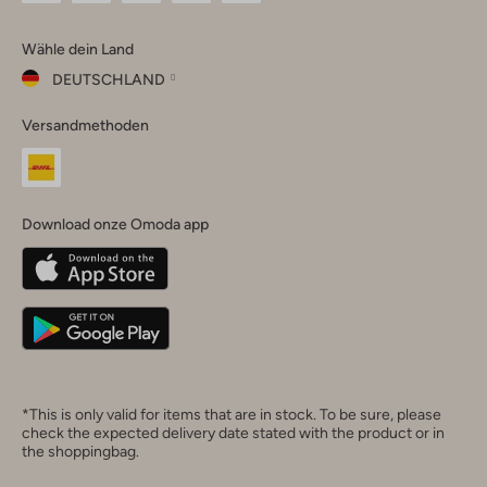
Omoda
Omoda
Omoda
Omoda
Omoda
Wähle dein Land
Instagram
Facebook
TikTok
LinkedIn
YouTube
DEUTSCHLAND
Wähle
Versandmethoden
dein
Schließ
Land
Nederland
België
(Nederlands)
Download onze Omoda app
Belgique
(Français)
Deutschland
*This is only valid for items that are in stock. To be sure, please
check the expected delivery date stated with the product or in
the shoppingbag.