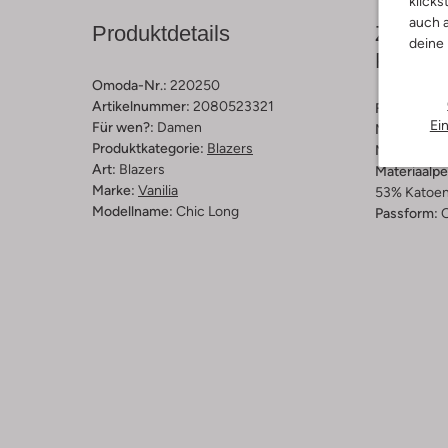
klicks
auch a
Produktdetails
Zusamm
deine
Passfo
Omoda-Nr.:
220250
Artikelnummer:
2080523321
Farbe :
Sch
Ei
Für wen?:
Damen
Muster:
Mel
Produktkategorie:
Blazers
Material:
Ba
Art:
Blazers
Materiaalp
Marke:
Vanilia
53% Katoen,
Modellname:
Chic Long
Passform:
O