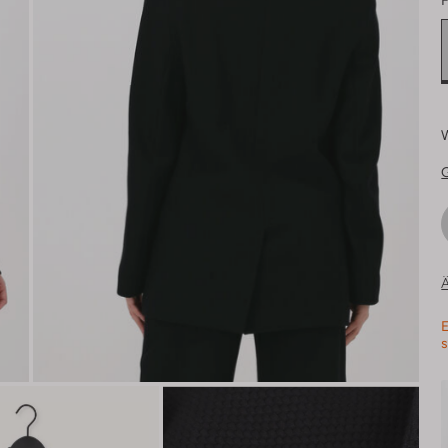
F
Ä
E
s