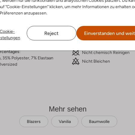
t, werden nur die funktionalen und analytischen Cookies platziert. Du ka
uf "Cookie-Einstellungen" klicken, um mehr Informationen zu erhalten o
ensetzung &
Waschanleitung
 Präferenzen anzupassen.
rm
30 bei 30 Grad Schonwäsc
Cookie-
warz
Reject
Einverstanden und weit
Max. 110 °C
nstellungen
iert
Nicht in den Trockner
umwolle
ercentages:
Nicht chemisch Reinigen
 35% Polyester, 7% Elastaan
Nicht Bleichen
versized
Mehr sehen
Blazers
Vanilia
Baumwolle