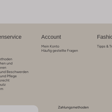
nservice
Account
Fashi
Mein Konto
Tipps & T
Häufig gestellte Fragen
ethoden
hen und
eren
 und Beschwerden
 und Pflege
srecht
hutz
um
Zahlungsmethoden