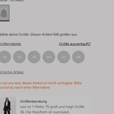
arbe :
Schwarz
Wähle deine Größe:
Dieser Artikel fällt größer aus
Größentabelle
Größe ausverkauft?
34
36
38
40
42
44
hnliche Artikel
s tut uns leid, dieser Artikel ist nicht verfügbar. Bitte
uchst du nach einer Alternative.
Größenberatung
Lexi ist 1 Meter 75 groß und trägt Größe
36.
Die Passform ist
oversized
.