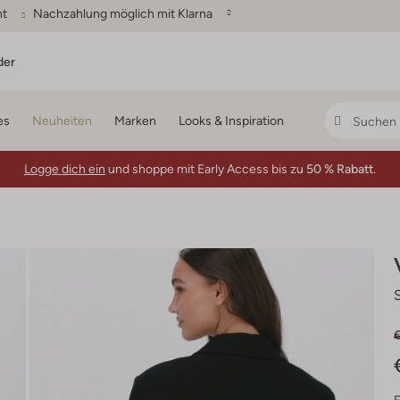
ht
Nachzahlung möglich mit Klarna
der
es
Neuheiten
Marken
Looks & Inspiration
Logge dich ein
und shoppe mit Early Access bis zu
50 % Rabatt.