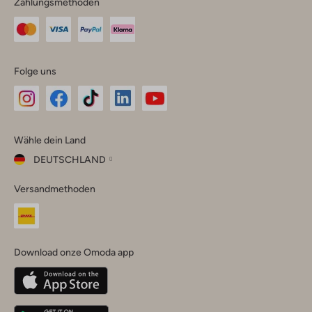
Zahlungsmethoden
Folge uns
Omoda
Omoda
Omoda
Omoda
Omoda
Wähle dein Land
Instagram
Facebook
TikTok
LinkedIn
YouTube
DEUTSCHLAND
Wähle
Versandmethoden
dein
Schließ
Land
Nederland
België
(Nederlands)
Download onze Omoda app
Belgique
(Français)
Deutschland