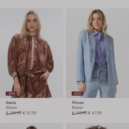
-30%
-60%
Ibana
Moves
Blazer
Blazer
€ 139,99
€ 97,99
€ 119,99
€ 47,99