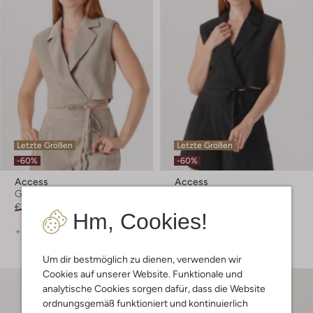
Letzte Größen
Letzte Größen
-60%
-60%
Access
Access
Gilet
Gilet
€ 99,99
€ 39,99
€ 99,99
€ 39,99
Hm, Cookies!
+ mehr farben
+ mehr farben
Um dir bestmöglich zu dienen, verwenden wir
Cookies auf unserer Website. Funktionale und
analytische Cookies sorgen dafür, dass die Website
ordnungsgemäß funktioniert und kontinuierlich