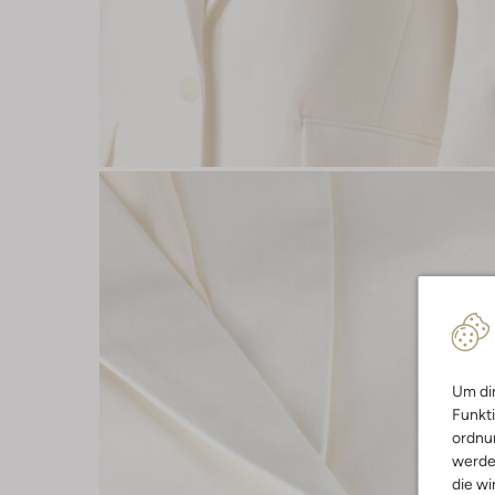
Um dir
Funkti
ordnun
werde
die wi