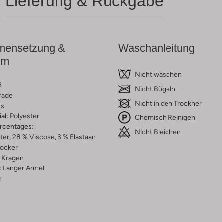
Lieferung & Rückgabe
ensetzung &
Waschanleitung
rm
Nicht waschen
ß
Nicht Bügeln
rade
Nicht in den Trockner
ts
al:
Polyester
Chemisch Reinigen
ercentages:
Nicht Bleichen
ter, 28 % Viscose, 3 % Elastaan
ocker
Kragen
:
Langer Ärmel
g