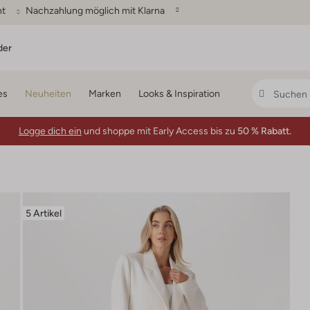
ht
Nachzahlung möglich mit Klarna
der
es
Neuheiten
Marken
Looks & Inspiration
Logge dich ein
und shoppe mit Early Access bis zu
50 % Rabatt.
5 Artikel