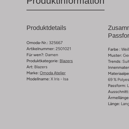
Produktinformation
Produktdetails
Zusamm
Passfo
Omoda-Nr.:
325667
Artikelnummer:
2501021
Farbe :
Wei
Für wen?:
Damen
Muster:
Ge
Produktkategorie:
Blazers
Trends:
Sui
Art:
Blazers
Innenmateri
Marke:
Omoda Atelier
Materiaalp
Modellname:
X Iris - Isa
69 % Polyes
Passform:
L
Ausschnitt:
Ärmellänge
Länge:
Lan