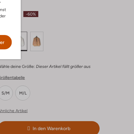
"
 139,99
nnst
€ 55,99
-60%
der
arbe :
Weiß
er
Wähle deine Größe:
Dieser Artikel fällt größer aus
Größentabelle
S/M
M/L
hnliche Artikel
In den Warenkorb