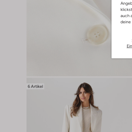
Angeb
klicks
auch a
deine
Ei
6 Artikel