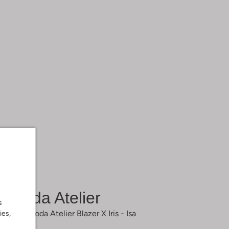
Omoda Atelier
s
Weiße Omoda Atelier Blazer X Iris - Isa
ies,