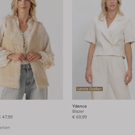
Letzte Größen
Ydence
Blazer
€ 47,99
€ 69,99
arben