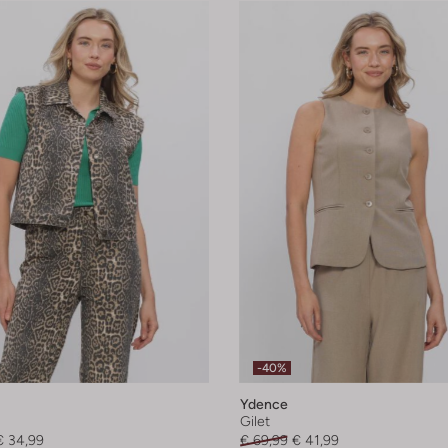
-40%
Ydence
Gilet
€ 34,99
€ 69,99
€ 41,99