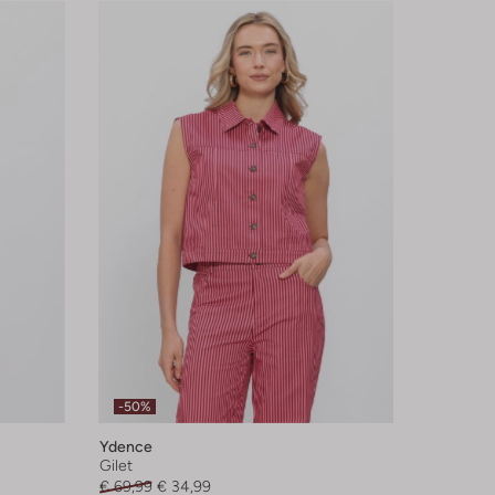
-50%
Ydence
Gilet
€ 69,99
€ 34,99