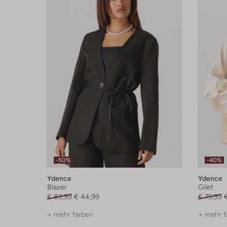
-50%
-40%
Ydence
Ydence
Blazer
Gilet
€ 89,99
€ 44,99
€ 79,99
+ mehr farben
+ mehr f