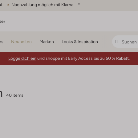
ht
Nachzahlung möglich mit Klarna
der
es
Neuheiten
Marken
Looks & Inspiration
Logge dich ein
und shoppe mit Early Access bis zu
50 % Rabatt.
n
40 items