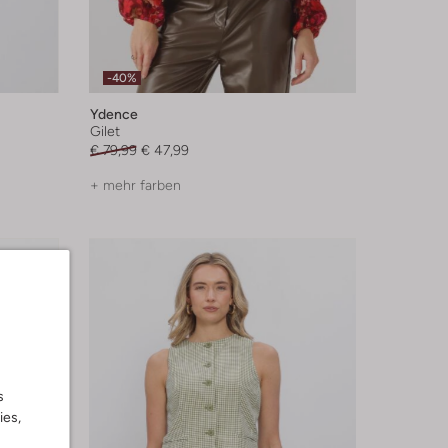
-40%
Ydence
Gilet
€ 79,99
€ 47,99
+ mehr farben
s
ies,