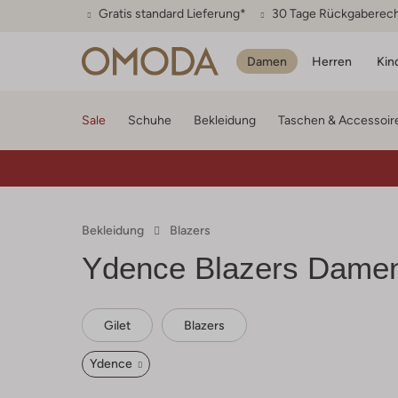
Gratis standard Lieferung*
30 Tage Rückgaberec
Damen
Herren
Kin
Sale
Schuhe
Bekleidung
Taschen & Accessoir
Bekleidung
Blazers
Ydence
Blazers Dame
Gilet
Blazers
Ydence