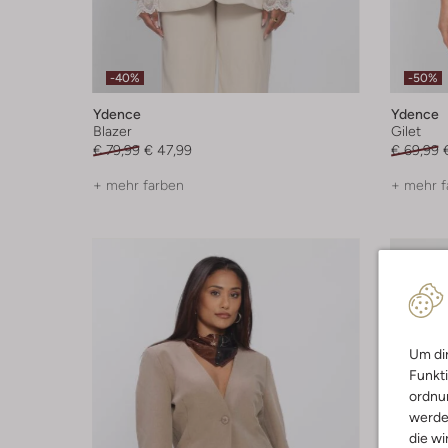
-40%
-50%
Ydence
Ydence
Blazer
Gilet
€ 79,99
€ 47,99
€ 69,99
+ mehr farben
+ mehr f
Um dir
Funkti
ordnun
werde
die wi