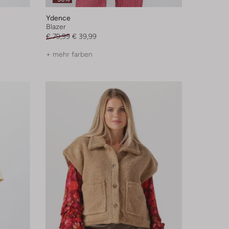
Ydence
Blazer
€ 79,99
€ 39,99
+ mehr farben