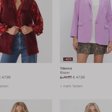
-40%
Ydence
Blazer
€ 47,99
€ 79,99
€ 47,99
arben
+ mehr farben