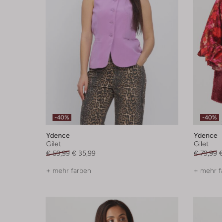
-40%
-40%
Ydence
Ydence
Gilet
Gilet
€ 59,99
€ 35,99
€ 79,99
+ mehr farben
+ mehr f