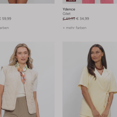
Ydence
Gilet
€ 59,99
€ 69,99
€ 34,99
arben
+ mehr farben