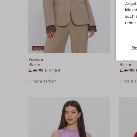
Angeb
klicks
auch a
deine
Ei
-50%
-50%
Ydence
Ydence
Blazer
Blazer
€ 89,99
€ 44,99
€ 89,99
+ mehr farben
+ mehr f