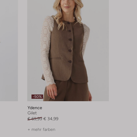
-50%
Ydence
Gilet
€ 69,99
€ 34,99
+ mehr farben