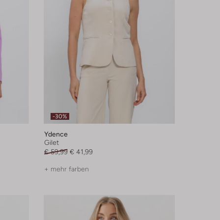
-30%
Ydence
Gilet
€ 59,99
€ 41,99
+ mehr farben