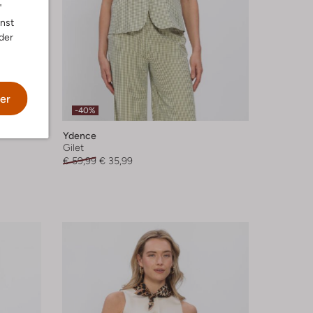
"
nnst
der
er
-40%
Ydence
Gilet
€ 59,99
€ 35,99