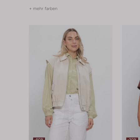
+ mehr farben
-50%
-20%