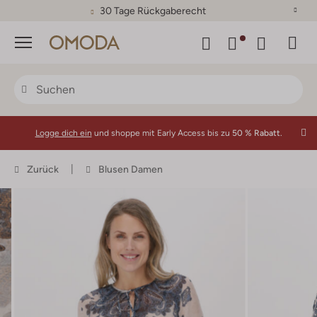
30 Tage Rückgaberecht
Menü
Logge dich ein
und shoppe mit Early Access bis zu
50 % Rabatt.
Zurück
Blusen Damen