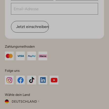
Jetzt einschreiben
Zahlungsmethoden
Folge uns
Omoda
Omoda
Omoda
Omoda
Omoda
Wähle dein Land
Instagram
Facebook
TikTok
LinkedIn
YouTube
DEUTSCHLAND
Wähle