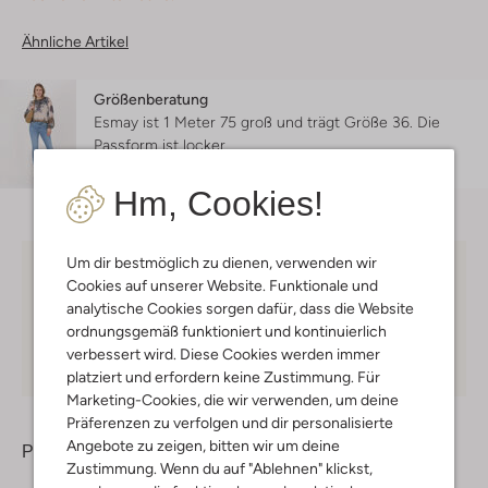
Ähnliche Artikel
Größenberatung
Esmay ist 1 Meter 75 groß und trägt Größe 36.
Die
Passform ist
locker
.
Hm, Cookies!
Um dir bestmöglich zu dienen, verwenden wir
Kostenloser Versand
ab € 75 für Club-Omoda
Cookies auf unserer Website. Funktionale und
Mitglieder in Deutschland
analytische Cookies sorgen dafür, dass die Website
ordnungsgemäß funktioniert und kontinuierlich
Kauf auf Rechnung
30 Tagen
Rückgaberecht
verbessert wird. Diese Cookies werden immer
platziert und erfordern keine Zustimmung. Für
Marketing-Cookies, die wir verwenden, um deine
Präferenzen zu verfolgen und dir personalisierte
Angebote zu zeigen, bitten wir um deine
Produktinformation
Zustimmung. Wenn du auf "Ablehnen" klickst,