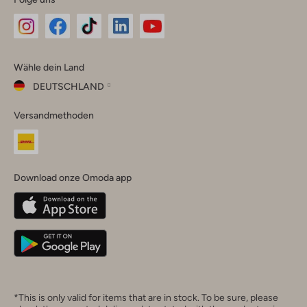
Omoda
Omoda
Omoda
Omoda
Omoda
Wähle dein Land
Instagram
Facebook
TikTok
LinkedIn
YouTube
DEUTSCHLAND
Wähle
Versandmethoden
dein
Schließ
Land
Nederland
België
(Nederlands)
Download onze Omoda app
Belgique
(Français)
Deutschland
*This is only valid for items that are in stock. To be sure, please