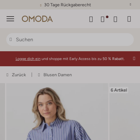
30 Tage Rückgaberecht
Menü
Logge dich ein
und shoppe mit Early Access bis zu
50 % Rabatt.
Zurück
Blusen Damen
6 Artikel