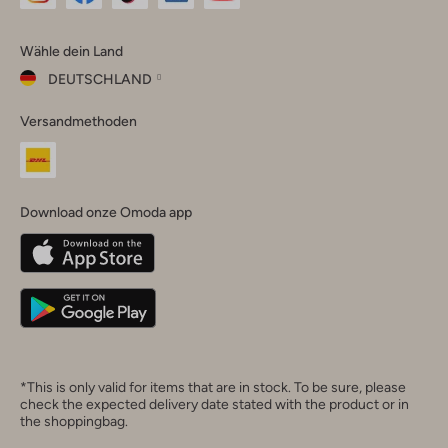
Omoda
Omoda
Omoda
Omoda
Omoda
Wähle dein Land
Instagram
Facebook
TikTok
LinkedIn
YouTube
DEUTSCHLAND
Wähle
Versandmethoden
dein
Schließ
Land
Nederland
België
(Nederlands)
Download onze Omoda app
Belgique
(Français)
Deutschland
*This is only valid for items that are in stock. To be sure, please
check the expected delivery date stated with the product or in
the shoppingbag.