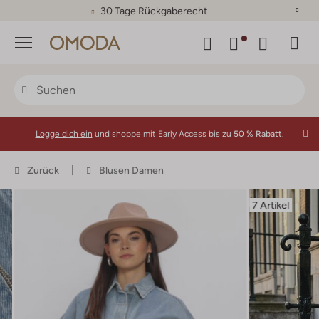
30 Tage Rückgaberecht
Menü
Logge dich ein
und shoppe mit Early Access bis zu
50 % Rabatt.
Zurück
Blusen Damen
7 Artikel