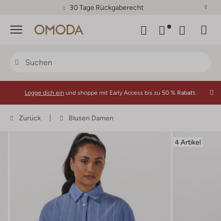
30 Tage Rückgaberecht
Menü
Logge dich ein
und shoppe mit Early Access bis zu
50 % Rabatt.
Zurück
Blusen Damen
4 Artikel