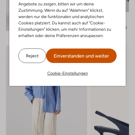
Letzter Artikel
Angebote zu zeigen, bitten wir um deine
-40%
Zustimmung. Wenn du auf "Ablehnen" klickst,
werden nur die funktionalen und analytischen
Withblack
Trenchcoats
Cookies platziert. Du kannst auch auf "Cookie-
Entdecke den Look
€ 89,99
€ 53,99
Einstellungen" klicken, um mehr Informationen zu
erhalten oder deine Präferenzen anzupassen.
Einverstanden und weiter
Reject
Cookie-Einstellungen