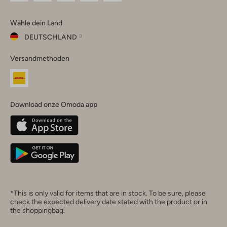
Omoda
Omoda
Omoda
Omoda
Omoda
Wähle dein Land
Instagram
Facebook
TikTok
LinkedIn
YouTube
DEUTSCHLAND
Wähle
Versandmethoden
dein
Schließ
Land
Nederland
België
(Nederlands)
Download onze Omoda app
Belgique
(Français)
Deutschland
*This is only valid for items that are in stock. To be sure, please
check the expected delivery date stated with the product or in
the shoppingbag.