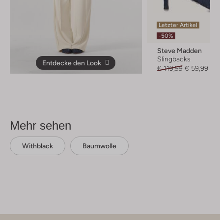
Letzter Artikel
-50%
Steve Madden
Slingbacks
Entdecke den Look
€ 119,99
€ 59,99
Mehr sehen
Withblack
Baumwolle