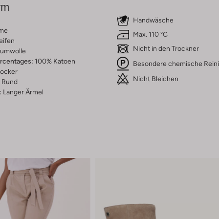
rm
Handwäsche
me
Max. 110 °C
eifen
Nicht in den Trockner
umwolle
ercentages:
100% Katoen
Besondere chemische Rein
ocker
Nicht Bleichen
Rund
:
Langer Ärmel