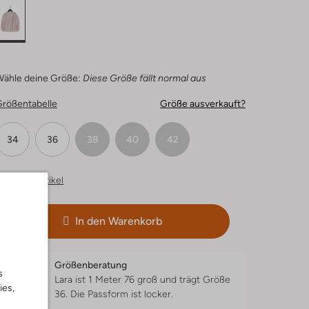
Wähle deine Größe:
Diese Größe fällt normal aus
Größentabelle
Größe ausverkauft?
34
36
38
40
42
hnliche Artikel
In den Warenkorb
Größenberatung
s
Lara ist 1 Meter 76 groß und trägt Größe
ies,
36.
Die Passform ist
locker
.