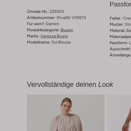
Passfo
Omoda-Nr.:
229305
Artikelnummer:
2hva26-V09213
Farbe :
Cre
Für wen?:
Damen
Muster:
Str
Produktkategorie:
Blusen
Material:
Ba
Marke:
Vanessa Bruno
Materiaalp
Modellname:
Sol Blouse
Passform:
L
Ausschnitt:
Ärmellänge
Vervollständige deinen
Look