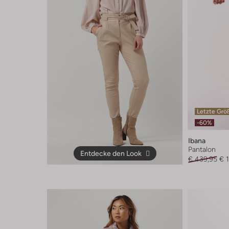
Letzte Grö
-60%
Ibana
Pantalon
Entdecke den Look
€ 439,95
€ 