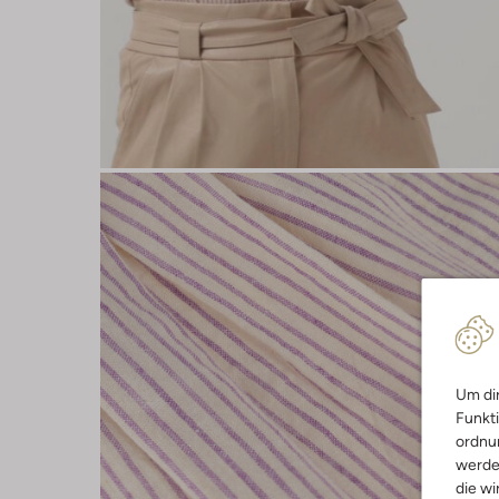
Um dir
Funkti
ordnun
werde
die wi