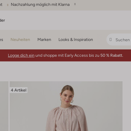
ht
Nachzahlung möglich mit Klarna
der
es
Neuheiten
Marken
Looks & Inspiration
Logge dich ein
und shoppe mit Early Access bis zu
50 % Rabatt.
4 Artikel