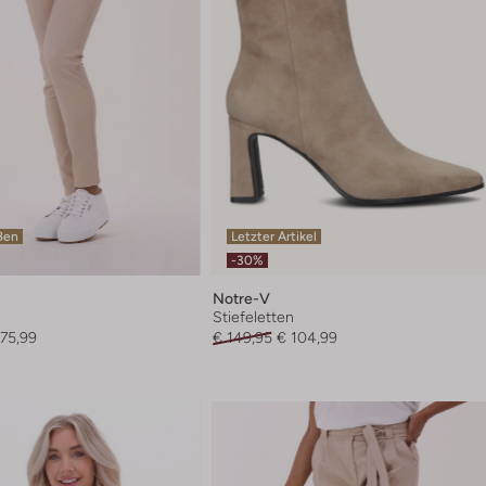
ßen
Letzter Artikel
-30%
Notre-V
Stiefeletten
175,99
€ 149,95
€ 104,99