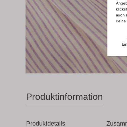
Angeb
klicks
auch a
deine
Ei
Produktinformation
Produktdetails
Zusamm