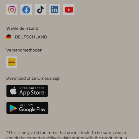
Omoda
Omoda
Omoda
Omoda
Omoda
Wähle dein Land
Instagram
Facebook
TikTok
LinkedIn
YouTube
DEUTSCHLAND
Wähle
Versandmethoden
dein
Schließ
Land
Nederland
België
(Nederlands)
Download onze Omoda app
Belgique
(Français)
Deutschland
*This is only valid for items that are in stock. To be sure, please
check the expected delivery date stated with the product or in