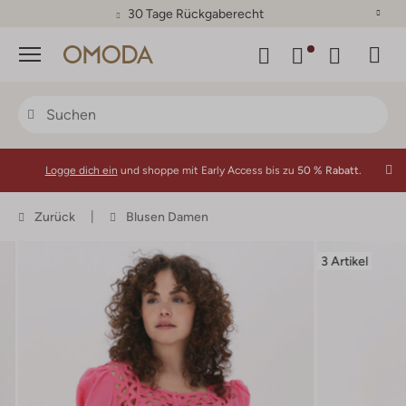
30 Tage Rückgaberecht
Menü
Logge dich ein
und shoppe mit Early Access bis zu
50 % Rabatt.
Zurück
Blusen Damen
3 Artikel