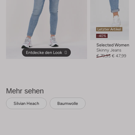
Letzter Artikel
-40%
Selected Women
Skinny Jeans
Entdecke den Look
€ 79,95
€ 47,99
Mehr sehen
Silvian Heach
Baumwolle